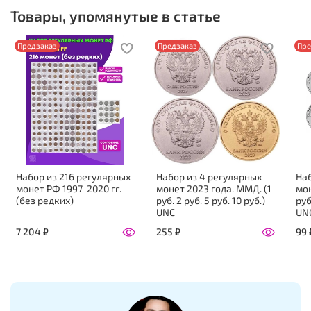
Товары, упомянутые в статье
Предзаказ
Предзаказ
Пре
Набор из 216 регулярных
Набор из 4 регулярных
Наб
монет РФ 1997-2020 гг.
монет 2023 года. ММД. (1
мон
(без редких)
руб. 2 руб. 5 руб. 10 руб.)
руб
UNC
UN
7 204 ₽
255 ₽
99 