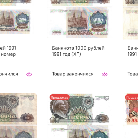
ей 1991
Банкнота 1000 рублей
Банк
 номер
1991 год (XF)
1991
ончился
Товар закончился
Това
Предзаказ
Предза