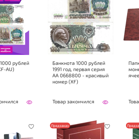
 1000 рублей
Банкнота 1000 рублей
Папк
(XF-AU)
1991 год, первая серия
моне
АА 0668800 - красивый
яче
номер (XF)
ончился
Товар закончился
Това
Предзаказ
Предза