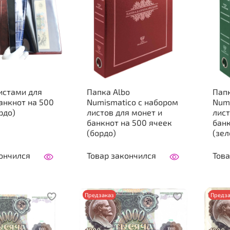
истами для
Папка Аlbo
Папк
анкнот на 500
Numismatico с набором
Numisma
рдо)
листов для монет и
лист
банкнот на 500 ячеек
банк
(бордо)
(зе
ончился
Товар закончился
Това
Предзаказ
Предза