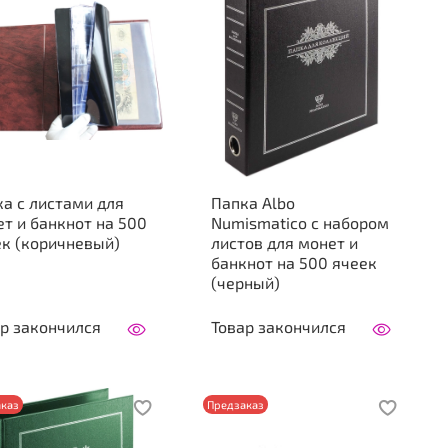
а с листами для
Папка Аlbo
т и банкнот на 500
Numismatico с набором
ек (коричневый)
листов для монет и
банкнот на 500 ячеек
(черный)
р закончился
Товар закончился
каз
Предзаказ