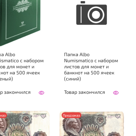
а Аlbo
Папка Аlbo
tico с набором
Numismatico с набором
ов для монет и
листов для монет и
нот на 500 ячеек
банкнот на 500 ячеек
леный)
(синий)
р закончился
Товар закончился
каз
Предзаказ