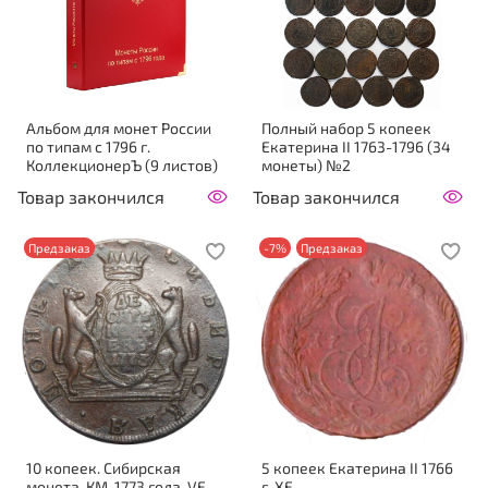
Альбом для монет России
Полный набор 5 копеек
по типам с 1796 г.
Екатерина II 1763-1796 (34
КоллекционерЪ (9 листов)
монеты) №2
Товар закончился
Товар закончился
Предзаказ
-7%
Предзаказ
10 копеек. Сибирская
5 копеек Екатерина II 1766
монета. КМ. 1773 года, VF
г. XF-