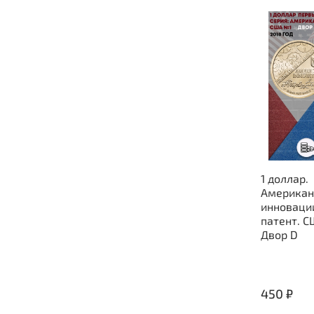
1 доллар.
Американ
инноваци
патент. С
Двор D
450 ₽