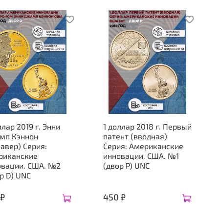
ллар 2019 г. Энни
1 доллар 2018 г. Первый
мп Кэннон
патент (вводная)
авер) Серия:
Серия: Американские
риканские
инновации. США. №1
овации. США. №2
(двор P) UNC
р D) UNC
 ₽
450 ₽