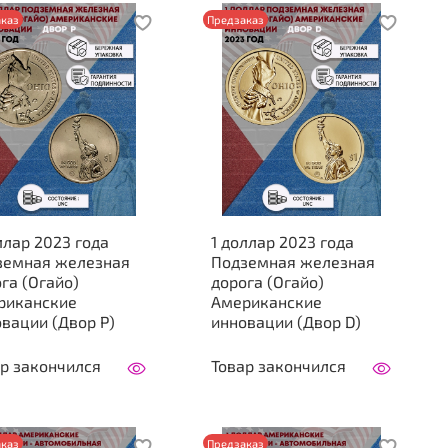
каз
Предзаказ
ллар 2023 года
1 доллар 2023 года
земная железная
Подземная железная
га (Огайо)
дорога (Огайо)
риканские
Американские
вации (Двор Р)
инновации (Двор D)
р закончился
Товар закончился
каз
Предзаказ