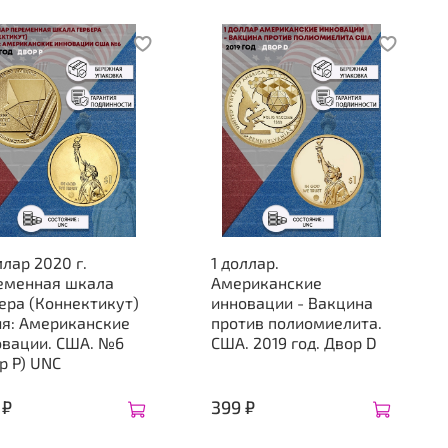
ллар 2020 г.
1 доллар.
еменная шкала
Американские
ера (Коннектикут)
инновации - Вакцина
ия: Американские
против полиомиелита.
овации. США. №6
США. 2019 год. Двор D
р P) UNC
 ₽
399 ₽