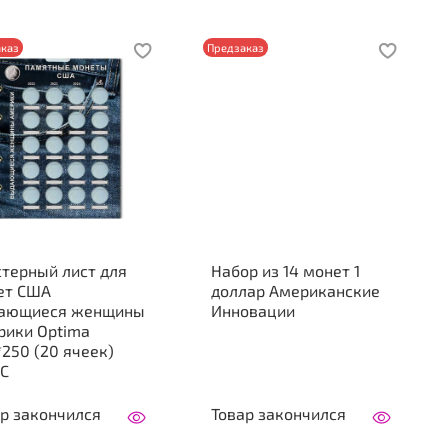
каз
Предзаказ
терный лист для
Набор из 14 монет 1
ет США
доллар Американские
ающиеся женщины
Инновации
рики Optima
250 (20 ячеек)
С
р закончился
Товар закончился