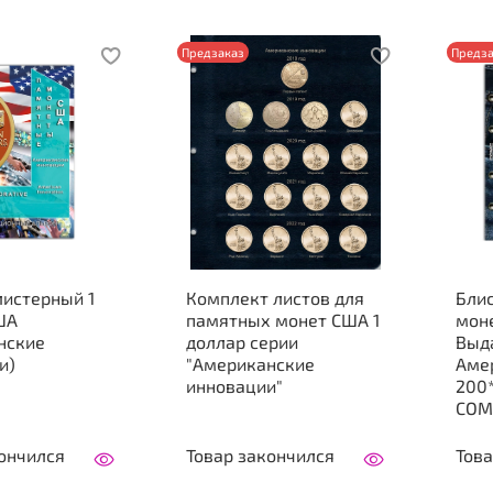
Предзаказ
Предза
листерный 1
Комплект листов для
Блис
ША
памятных монет США 1
мон
нские
доллар серии
Выд
и)
"Американские
Аме
инновации"
200*
СОМ
ончился
Товар закончился
Това