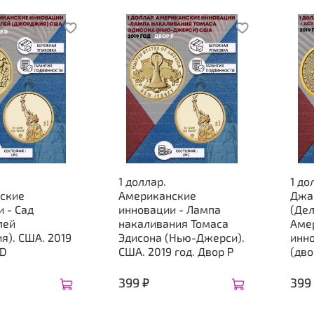
1 доллар.
1 до
ские
Американские
Джа
 Сад
инновации - Лампа
(Дел
лей
накаливания Томаса
Аме
я). США. 2019
Эдисона (Нью-Джерси).
инн
 D
США. 2019 год. Двор Р
(дво
399 ₽
399