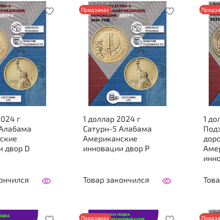
Предзаказ
Предза
2024 г
1 доллар 2024 г
1 до
 Алабама
Сатурн-5 Алабама
Под
ские
Американские
доро
и двор D
инновации двор P
Аме
инно
ончился
Товар закончился
Това
Предзаказ
Предза