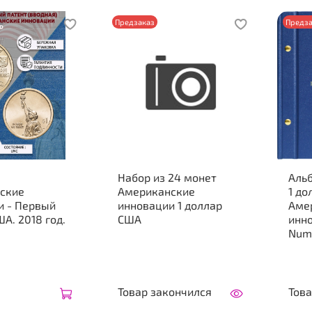
Предзаказ
Предза
Набор из 24 монет
Аль
ские
Американские
1 до
и - Первый
инновации 1 доллар
Аме
ША. 2018 год.
США
инно
Num
Товар закончился
Това