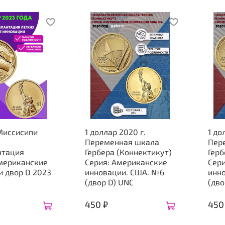
Миссисипи
1 доллар 2020 г.
1 до
Переменная шкала
Пер
нтация
Гербера (Коннектикут)
Герб
Американские
Серия: Американские
Сер
и двор D 2023
инновации. США. №6
инн
(двор D) UNC
(дво
450 ₽
450