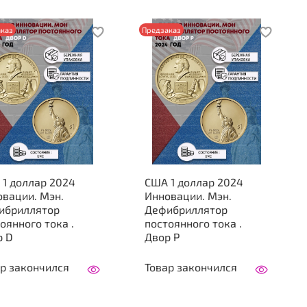
каз
Предзаказ
1 доллар 2024
США 1 доллар 2024
вации. Мэн.
Инновации. Мэн.
ибриллятор
Дефибриллятор
оянного тока .
постоянного тока .
р D
Двор P
р закончился
Товар закончился