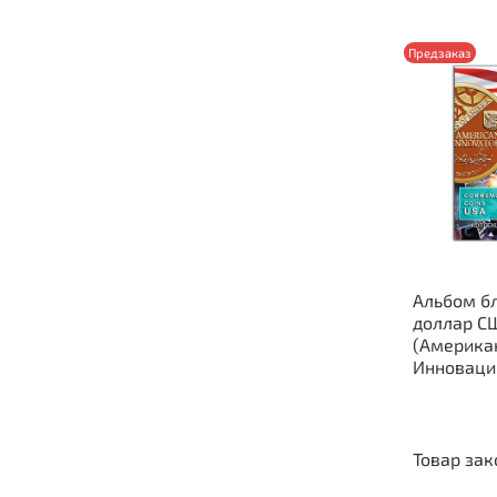
Предзаказ
Альбом б
доллар С
(Америка
Инноваци
Товар зак