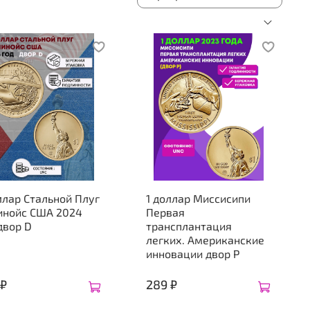
ллар Стальной Плуг
1 доллар Миссисипи
инойс США 2024
Первая
двор D
трансплантация
легких. Американские
инновации двор P
 ₽
289 ₽