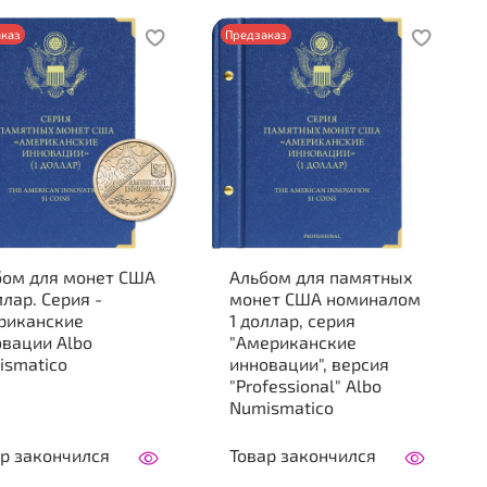
каз
Предзаказ
бом для монет США
Альбом для памятных
ллар. Серия -
монет США номиналом
риканские
1 доллар, серия
вации Albo
"Американские
ismatico
инновации", версия
"Professional" Albo
Numismatico
р закончился
Товар закончился