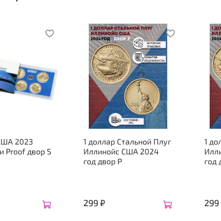
США 2023
1 доллар Стальной Плуг
1 до
 Proof двор S
Иллинойс США 2024
Илл
год двор P
год 
299 ₽
299