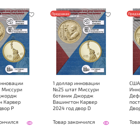
Предзаказ
Предза
инновации
1 доллар инновации
США 
 Миссури
№25 штат Миссури
Инно
Джордж
ботаник Джордж
Деф
н Карвер
Вашингтон Карвер
пост
024 год двор P
2024 год двор D
Дво
ончился
Товар закончился
Това