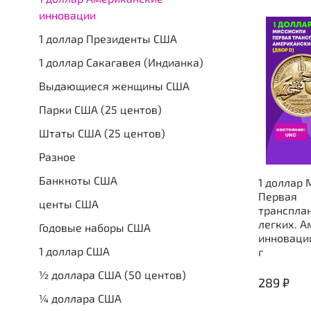
инновации
1 доллар Президенты США
1 доллар Сакагавея (Индианка)
Выдающиеся женщины США
Парки США (25 центов)
Штаты США (25 центов)
Разное
Банкноты США
1 доллар 
Первая
центы США
транспла
легких. 
Годовые наборы США
инноваци
1 доллар США
г
½ доллара США (50 центов)
289 ₽
¼ доллара США