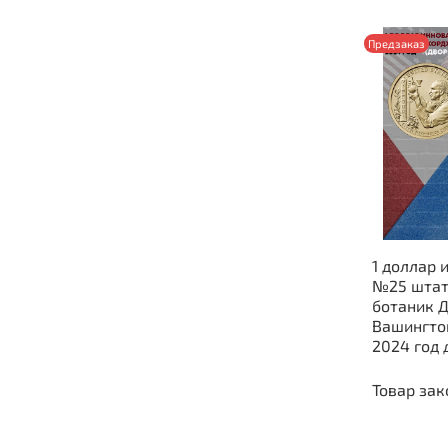
Предзаказ
1 доллар 
№25 штат
ботаник 
Вашингто
2
Товар зак