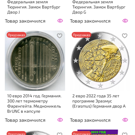
Федеральная земля
Федеральная земля
Тюрингия. Замок Вартбург
Тюрингия. Замок Вартбург
Двор J
Двор G
Товар закончился
Товар закончился
Предзаказ
Предзаказ
10 евро 2014 год. Германия.
2 евро 2022 года 35 лет
300 лет термометру
программе Эразмус
Фаренгейта. Медноникель
(Erasmus) Германия двор A
BrUNC в капсуле
Товар закончился
Товар закончился
Предзаказ
Предзаказ