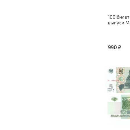
100 биле
выпуск 
990 ₽