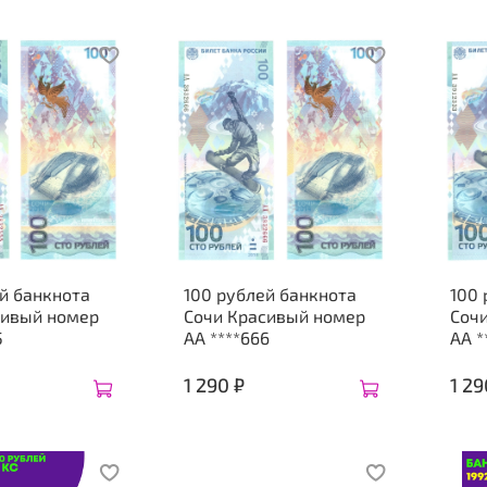
й банкнота
100 рублей банкнота
100 
сивый номер
Сочи Красивый номер
Соч
5
АА ****666
АА *
1 290 ₽
1 29