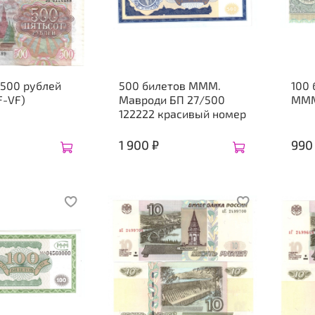
 500 рублей
500 билетов МММ.
100 
F-VF)
Мавроди БП 27/500
МММ
122222 красивый номер
1 900 ₽
990