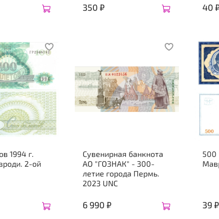
350 ₽
40 
ов 1994 г.
Сувенирная банкнота
500
роди. 2-ой
АО "ГОЗНАК" - 300-
Мав
летие города Пермь.
2023 UNC
6 990 ₽
39 ₽