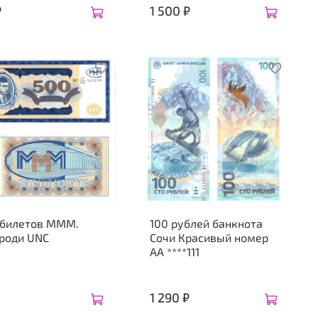
₽
1 500 ₽
 билетов МММ.
100 рублей банкнота
роди UNC
Сочи Красивый номер
АА ****111
1 290 ₽