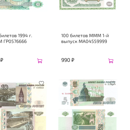
билетов 1994 г.
100 билетов МММ 1-й
 ГР0576666
выпуск МА04559999
 ₽
990 ₽