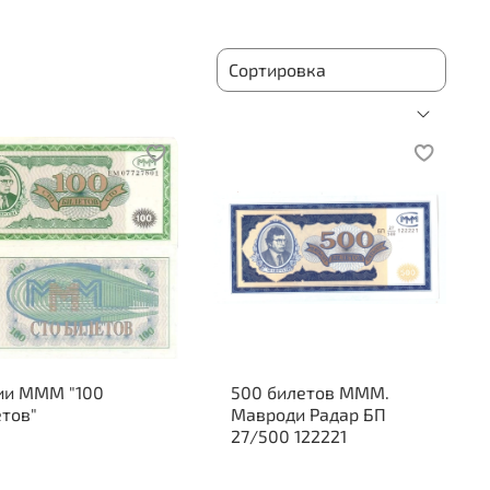
ии МММ "100
500 билетов МММ.
тов"
Мавроди Радар БП
27/500 122221