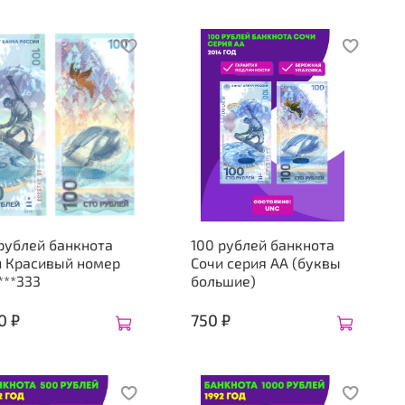
рублей банкнота
100 рублей банкнота
и Красивый номер
Сочи серия АА (буквы
***333
большие)
0 ₽
750 ₽