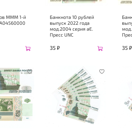
тов МММ 1-й
Банкнота 10 рублей
Банк
МА04560000
выпуск 2022 года
выпу
мод.2004 серия аЕ.
мод.
Пресс UNC
Пре
35 ₽
35 ₽