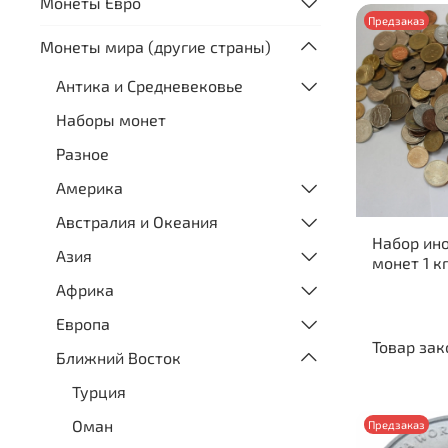
Монеты Евро
Предзаказ
Монеты мира (другие страны)
Антика и Средневековье
Наборы монет
Разное
Америка
Австралия и Океания
Набор ин
Азия
монет 1 к
Африка
Европа
Товар зак
Ближний Восток
Турция
Оман
Предзаказ