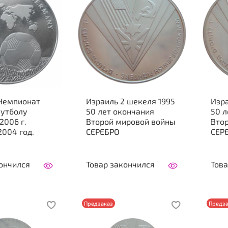
 Чемпионат
Израиль 2 шекеля 1995
Изра
футболу
50 лет окончания
50 л
2006 г.
Второй мировой войны
Вто
2004 год.
СЕРЕБРО
СЕР
ончился
Товар закончился
Това
Предзаказ
Предза