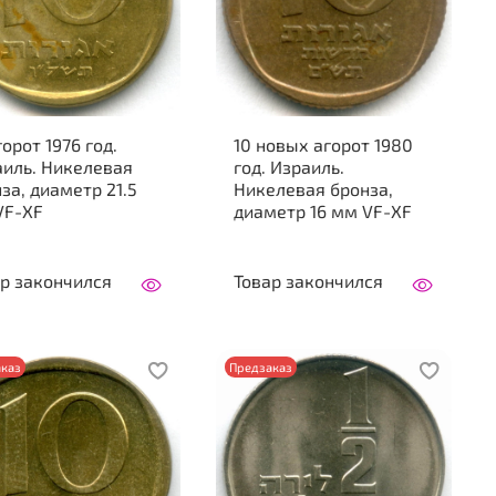
горот 1976 год.
10 новых агорот 1980
аиль. Никелевая
год. Израиль.
за, диаметр 21.5
Никелевая бронза,
VF-XF
диаметр 16 мм VF-XF
р закончился
Товар закончился
каз
Предзаказ