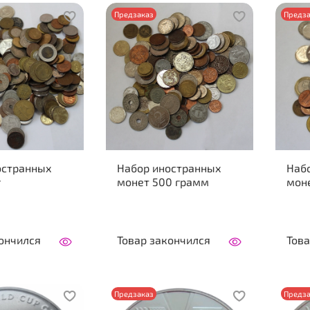
Предзаказ
Предза
остранных
Набор иностранных
Наб
г
монет 500 грамм
мон
ончился
Товар закончился
Това
Предзаказ
Предза