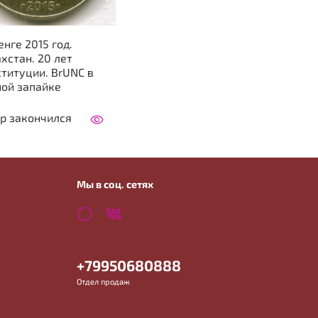
енге 2015 год.
хстан. 20 лет
титуции. BrUNC в
ной запайке
р закончился
Мы в соц. сетях
+79950680888
Отдел продаж