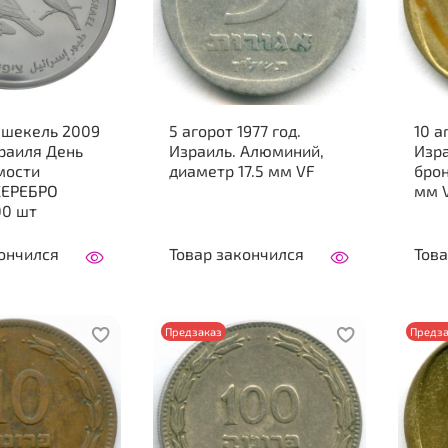
 шекель 2009
5 агорот 1977 год.
10 а
раиля День
Израиль. Алюминий,
Изр
мости
диаметр 17.5 мм VF
брон
СЕРЕБРО
мм 
00 шт
ончился
Товар закончился
Това
Предзаказ
Предза