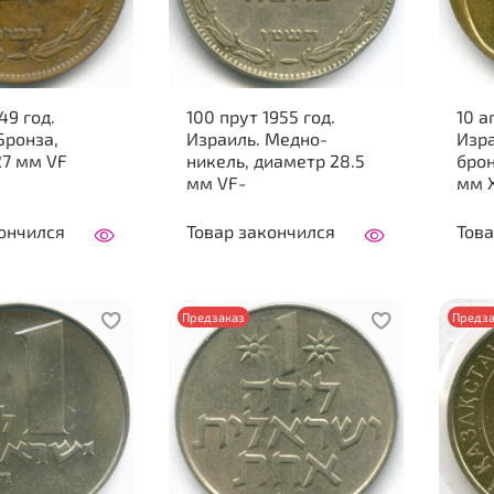
49 год.
100 прут 1955 год.
10 а
Бронза,
Израиль. Медно-
Изр
27 мм VF
никель, диаметр 28.5
брон
мм VF-
мм 
ончился
Товар закончился
Това
Предзаказ
Предза