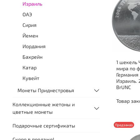
Израиль
ОАЭ
Сирия
Йемен
Иордания
Бахрейн
1 шекель
Катар
мира по 
Германия 
Кувейт
Израиль. 
BrUNC
Монеты Приднестровья
Товар зак
Коллекционные жетоны и
цветные монеты
Подарочные сертификаты
Предзаказ
Скоро в продаже!