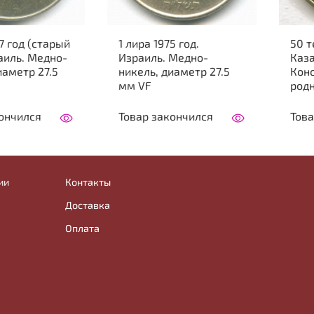
67 год (старый
1 лира 1975 год.
50 т
раиль. Медно-
Израиль. Медно-
Каза
иаметр 27.5
никель, диаметр 27.5
Конс
мм VF
род
ончился
Товар закончился
Това
ии
Контакты
Доставка
Оплата