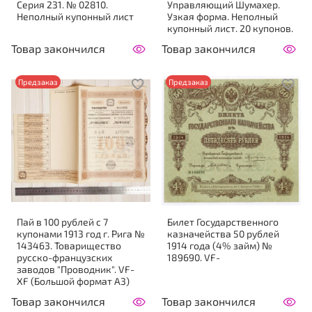
Серия 231. № 02810.
Управляющий Шумахер.
Неполный купонный лист
Узкая форма. Неполный
купонный лист. 20 купонов.
Товар закончился
Товар закончился
Предзаказ
Предзаказ
Пай в 100 рублей с 7
Билет Государственного
купонами 1913 год г. Рига №
казначейства 50 рублей
143463. Товарищество
1914 года (4% займ) №
русско-французских
189690. VF-
заводов "Проводник". VF-
XF (Большой формат А3)
Товар закончился
Товар закончился