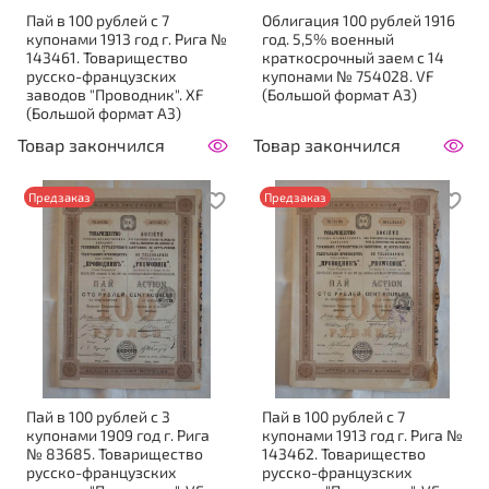
Пай в 100 рублей с 7
Облигация 100 рублей 1916
купонами 1913 год г. Рига №
год. 5,5% военный
143461. Товарищество
краткосрочный заем с 14
русско-французских
купонами № 754028. VF
заводов "Проводник". XF
(Большой формат А3)
(Большой формат А3)
Товар закончился
Товар закончился
Предзаказ
Предзаказ
Пай в 100 рублей с 3
Пай в 100 рублей с 7
купонами 1909 год г. Рига
купонами 1913 год г. Рига №
№ 83685. Товарищество
143462. Товарищество
русско-французских
русско-французских