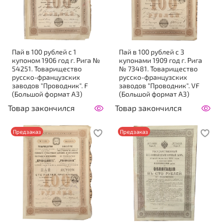
Пай в 100 рублей с 1
Пай в 100 рублей с 3
купоном 1906 год г. Рига №
купонами 1909 год г. Рига
54251. Товарищество
№ 73481. Товарищество
русско-французских
русско-французских
заводов "Проводник". F
заводов "Проводник". VF
(Большой формат А3)
(Большой формат А3)
Товар закончился
Товар закончился
Предзаказ
Предзаказ