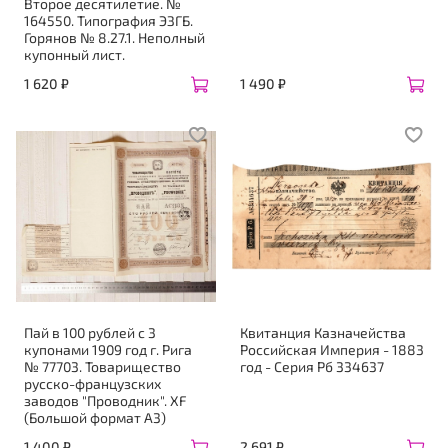
Второе десятилетие. №
164550. Типография ЭЗГБ.
Горянов № 8.27.1. Неполный
купонный лист.
1 620 ₽
1 490 ₽
Пай в 100 рублей с 3
Квитанция Казначейства
купонами 1909 год г. Рига
Российская Империя - 1883
№ 77703. Товарищество
год - Серия Рб 334637
русско-французских
заводов "Проводник". XF
(Большой формат А3)
1 400 ₽
2 691 ₽