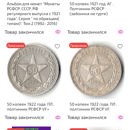
Альбом для монет "Монеты
50 копеек 1921 год. АГ .
РСФСР, СССР, РФ
Полтинник РСФСР
регулярного выпуска с 1921
(забоинка на гурте)
года". Серия " по образцам(
типам)". Том 2 (1992- 2016)
Товар закончился
Товар закончился
Предзаказ
Предзаказ
50 копеек 1922 года. ПЛ .
50 копеек 1922 года. ПЛ .
полтинник РСФСР VF+
полтинник РСФСР VF
Товар закончился
Товар закончился