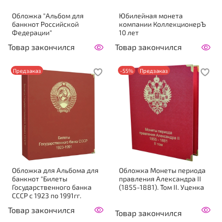
Обложка "Альбом для
Юбилейная монета
банкнот Российской
компании КоллекционерЪ
Федерации"
10 лет
Товар закончился
Товар закончился
Предзаказ
-55%
Предзаказ
Обложка для Альбома для
Обложка Монеты периода
банкнот "Билеты
правления Александра II
Государственного банка
(1855-1881). Том II. Уценка
СССР с 1923 по 1991гг.
Товар закончился
Товар закончился