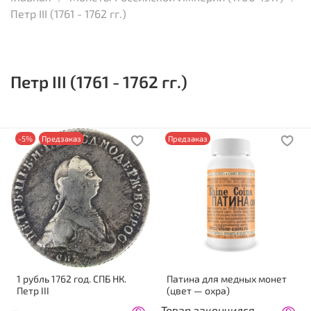
Петр III (1761 - 1762 гг.)
Петр III (1761 - 1762 гг.)
-5%
Предзаказ
Предзаказ
1 рубль 1762 год. СПБ НК.
Патина для медных монет
Петр III
(цвет — охра)
Товар закончился