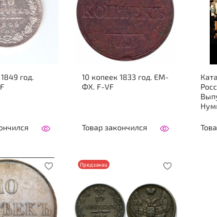
 1849 год.
10 копеек 1833 год. ЕМ-
Кат
XF
ФХ. F-VF
Росс
Вып
Нум
ончился
Товар закончился
Това
Предзаказ