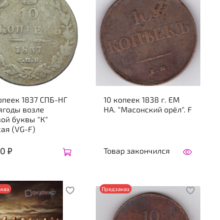
опеек 1837 СПБ-НГ
10 копеек 1838 г. ЕМ
ягоды возле
НА. "Масонский орёл". F
ой буквы "К"
ая (VG-F)
0 ₽
Товар закончился
каз
Предзаказ