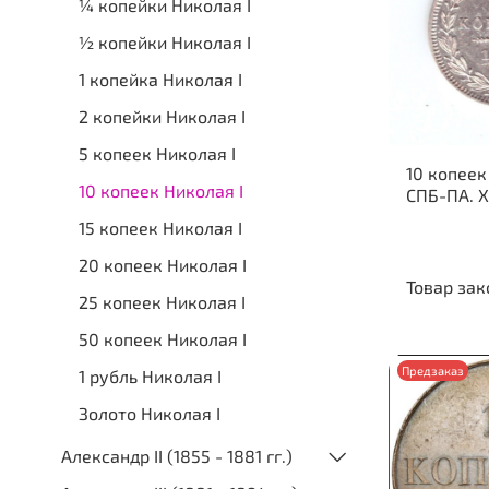
¼ копейки Николая I
½ копейки Николая I
1 копейка Николая I
2 копейки Николая I
5 копеек Николая I
10 копеек
10 копеек Николая I
СПБ-ПА. 
15 копеек Николая I
20 копеек Николая I
Товар зак
25 копеек Николая I
50 копеек Николая I
Предзаказ
1 рубль Николая I
Золото Николая I
Александр II (1855 - 1881 гг.)