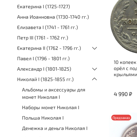
Екатерина I (1725-1727)
Анна Иоанновна (1730-1740 гг.)
Елизавета I (1741 - 1761 гг.)
Петр III (1761 - 1762 гг.)
Екатерина II (1762 - 1796 гг.)
Павел I (1796 - 1801 гг.)
10 копеек
орёл с п
Александр I (1801-1825)
крыльями 
Николай I (1825-1855 гг.)
Альбомы и аксессуары для
4 990 ₽
монет Николая I
Наборы монет Николая I
Польша Николая I
Предзаказ
Денежка и деньга Николая I