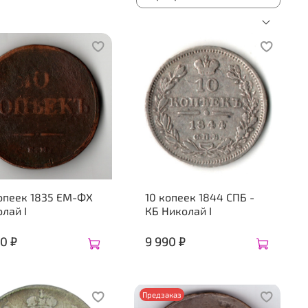
опеек 1835 ЕМ-ФХ
10 копеек 1844 СПБ -
лай I
КБ Николай I
0 ₽
9 990 ₽
Предзаказ