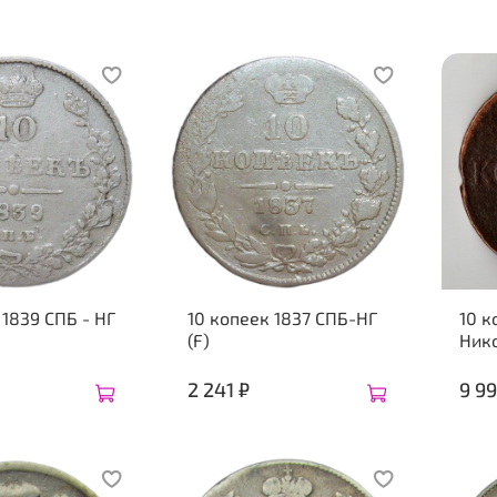
 1839 СПБ - НГ
10 копеек 1837 СПБ-НГ
10 к
(F)
Нико
2 241 ₽
9 99