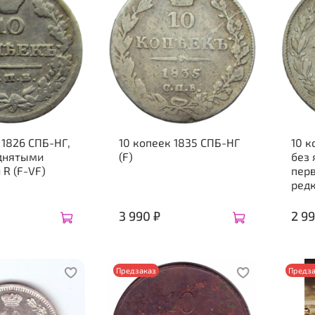
 1826 СПБ-НГ,
10 копеек 1835 СПБ-НГ
10 к
однятыми
(F)
без 
R (F-VF)
перв
редк
3 990 ₽
2 99
Предзаказ
Предза