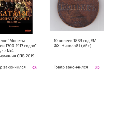
алог "Монеты
10 копеек 1833 год ЕМ-
ии 1700-1917 годов"
ФХ. Николай I (VF+)
уск №4
измания СПБ 2019
р закончился
Товар закончился