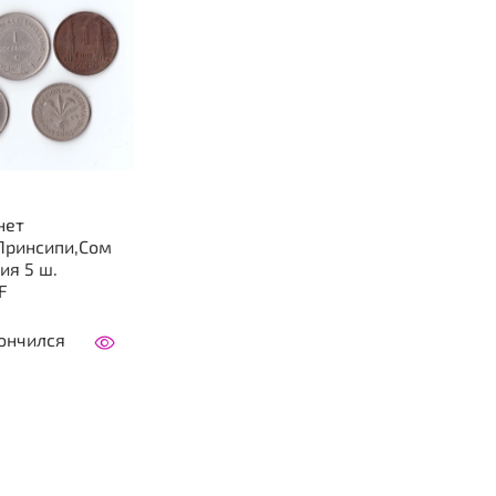
нет
Принсипи,Сом
ия 5 ш.
F
ончился