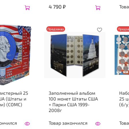
4 790 ₽
Това
Предзаказ
Предза
листерный 25
Заполненный альбом
Наб
ША (Штаты и
100 монет Штаты США
25 ц
ии) (СОМС)
+ Парки США 1999-
(б/у
2008г
ончился
Товар закончился
Това