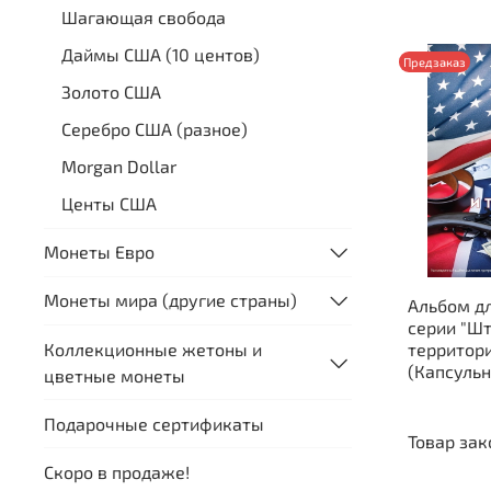
Шагающая свобода
Даймы США (10 центов)
Предзаказ
Золото США
Серебро США (разное)
Morgan Dollar
Центы США
Монеты Евро
Монеты мира (другие страны)
Альбом д
серии "Ш
Коллекционные жетоны и
территор
(Капсуль
цветные монеты
Подарочные сертификаты
Товар зак
Скоро в продаже!