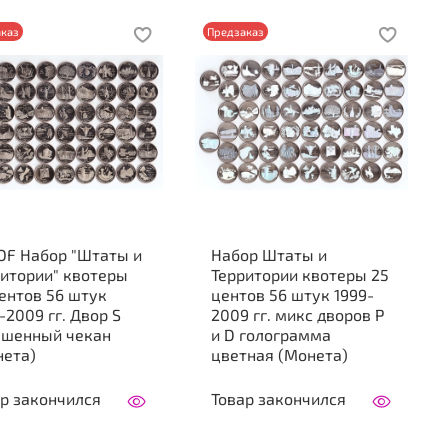
каз
Предзаказ
OF Набор "Штаты и
Набор Штаты и
ритории" квотеры
Территории квотеры 25
ентов 56 штук
центов 56 штук 1999-
009 гг. Двор S
2009 гг. микс дворов Р
чшенный чекан
и D голограмма
нета)
цветная (Монета)
р закончился
Товар закончился