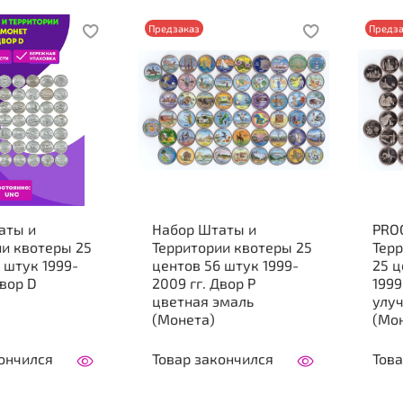
Предзаказ
Предза
ты и
Набор Штаты и
PRO
ии квотеры 25
Территории квотеры 25
Тер
 штук 1999-
центов 56 штук 1999-
25 ц
Двор D
2009 гг. Двор P
1999-2
цветная эмаль
улу
(Монета)
(Мо
ончился
Товар закончился
Това