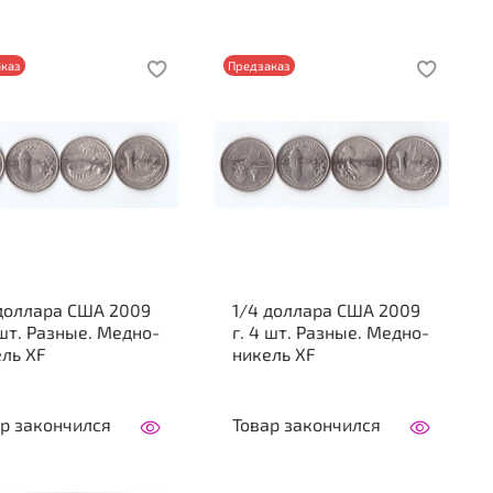
каз
Предзаказ
 доллара США 2009
1/4 доллара США 2009
 шт. Разные. Медно-
г. 4 шт. Разные. Медно-
ль XF
никель XF
р закончился
Товар закончился