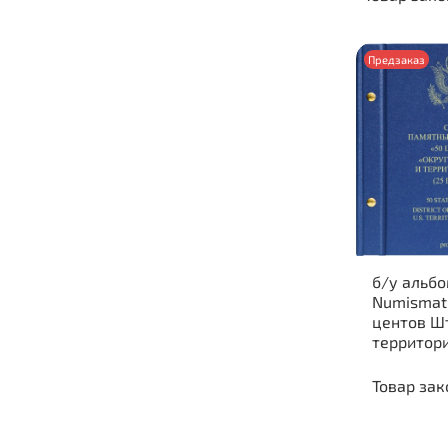
Предзаказ
б/у альбо
Numismati
центов Ш
территор
Товар зак