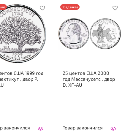
каз
Предзаказ
ентов США 1999 год
25 центов США 2000
ектикут , двор Р,
год Массачусетс , двор
AU
D, XF-AU
р закончился
Товар закончился