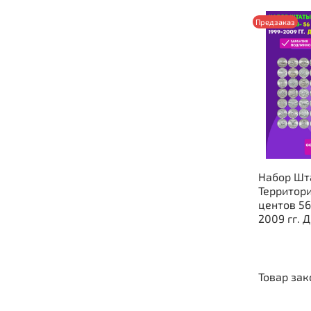
Предзаказ
Набор Шта
Территор
центов 56
2009 гг. 
Товар зак