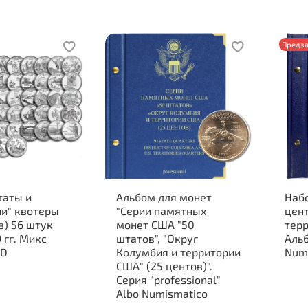
Предза
аты и
Альбом для монет
Набо
ии" квотеры
"Серии памятных
цен
в) 56 штук
монет США "50
тер
 гг. Микс
штатов", "Округ
Аль
+D
Колумбия и территории
Num
США" (25 центов)".
Серия "professional"
Albo Numismatico