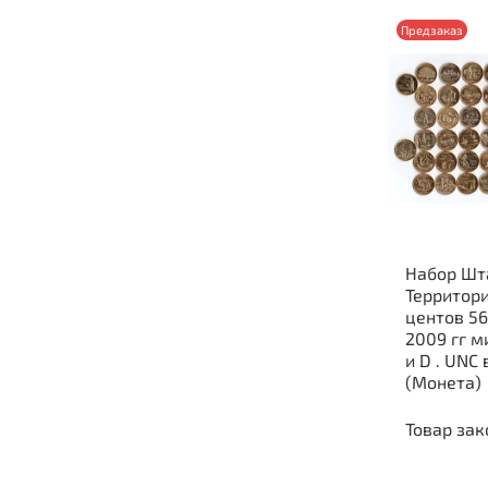
Предзаказ
Набор Шт
Территор
центов 56
2009 гг м
и D . UNC
(Монета)
Товар зак