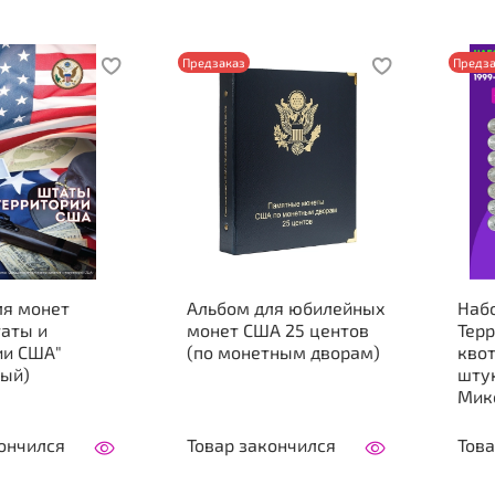
Предзаказ
Предза
ля монет
Альбом для юбилейных
Набо
таты и
монет США 25 центов
Тер
ии США"
(по монетным дворам)
квот
ный)
штук
Мик
ончился
Товар закончился
Това