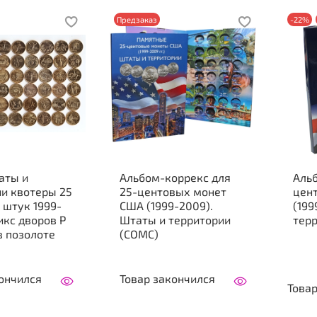
Предзаказ
-22%
аты и
Альбом-коррекс для
Альб
ии квотеры 25
25-центовых монет
цен
 штук 1999-
США (1999-2009).
(199
икс дворов Р
Штаты и территории
тер
 в позолоте
(СОМС)
ончился
Товар закончился
Това