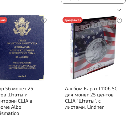
каз
Предзаказ
р 56 монет 25
Альбом Карат L1106 SC
тов Штаты и
для монет 25 центов
ритории США в
США "Штаты", с
боме Albo
листами. Lindner
ismatico