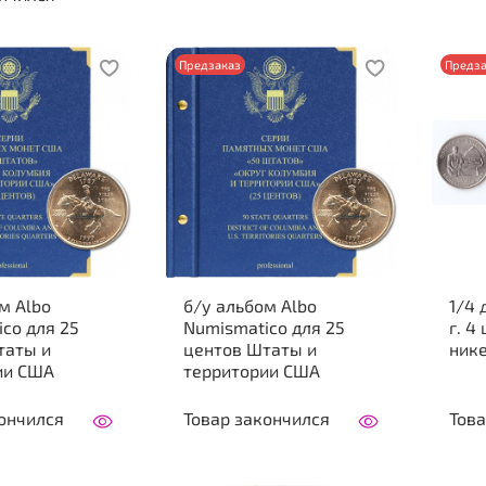
Предзаказ
Предза
м Albo
б/у альбом Albo
1/4
co для 25
Numismatico для 25
г. 4
таты и
центов Штаты и
нике
ии США
территории США
ончился
Товар закончился
Това