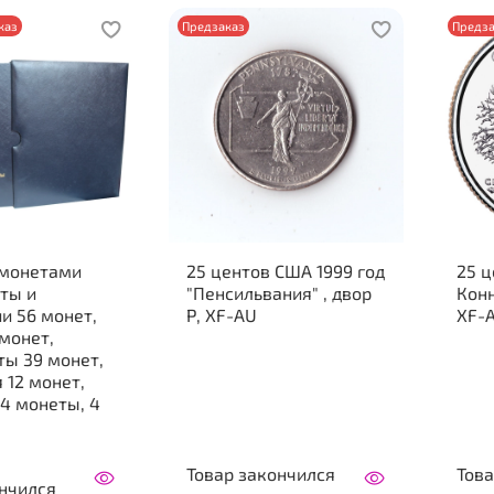
каз
Предзаказ
Предза
 монетами
25 центов США 1999 год
25 ц
ты и
"Пенсильвания" , двор
Конн
и 56 монет,
Р, XF-AU
XF-
монет,
ты 39 монет,
 12 монет,
4 монеты, 4
Товар закончился
Това
ончился