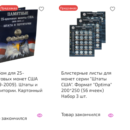
Предзаказ
Предзаказ
ом для 25-
Блистерные листы для
товых монет США
монет серии "Штаты
9-2009). Штаты и
США". Формат "Optima"
ритории. Картонный
200*250 (56 ячеек)
Набор 3 шт.
Товар закончился
р закончился