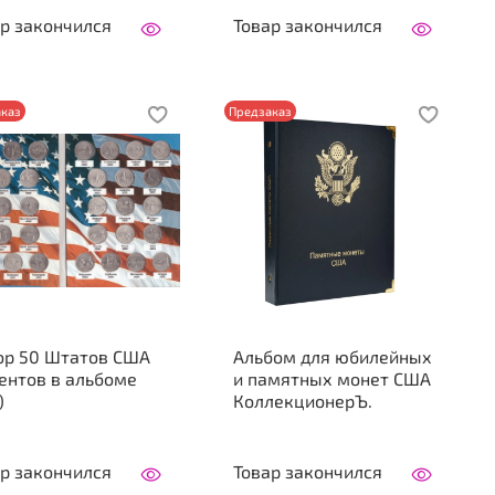
р закончился
Товар закончился
каз
Предзаказ
ор 50 Штатов США
Альбом для юбилейных
ентов в альбоме
и памятных монет США
)
КоллекционерЪ.
р закончился
Товар закончился