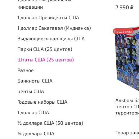
инновации
7 990 ₽
1 доллар Президенты США
1 доллар Сакагавея (Индианка)
Предзаказ
Выдающиеся женщины США
Парки США (25 центов)
Штаты США (25 центов)
Разное
Банкноты США
центы США
Альбом б
Годовые наборы США
центов С
1 доллар США
территор
½ доллара США (50 центов)
Товар зак
¼ доллара США