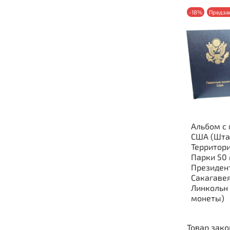
-18%
Предза
Альбом с
США (Шта
Территори
Парки 50 
Президен
Сакагавея
Линкольн 
монеты)
Товар зак