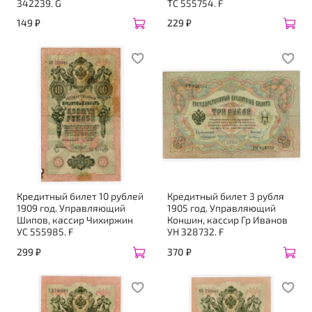
342239. G
ТС 555754. F
149 ₽
229 ₽
Кредитный билет 10 рублей
Кредитный билет 3 рубля
1909 год. Управляющий
1905 год. Управляющий
Шипов, кассир Чихиржин
Коншин, кассир Гр Иванов
УС 555985. F
УН 328732. F
299 ₽
370 ₽