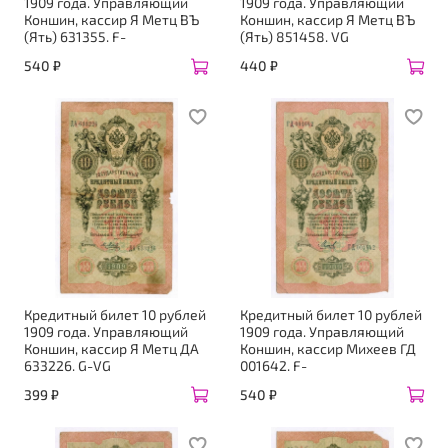
1909 года. Управляющий
1909 года. Управляющий
Коншин, кассир Я Метц ВЪ
Коншин, кассир Я Метц ВЪ
(Ять) 631355. F-
(Ять) 851458. VG
540 ₽
440 ₽
Кредитный билет 10 рублей
Кредитный билет 10 рублей
1909 года. Управляющий
1909 года. Управляющий
Коншин, кассир Я Метц ДА
Коншин, кассир Михеев ГД
633226. G-VG
001642. F-
399 ₽
540 ₽