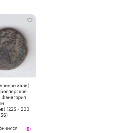
войной халк)
 Боспорское
. Фанагория
ий
в) (225 - 200
 (56)
ончился