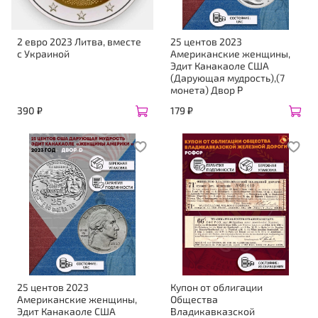
2 евро 2023 Литва, вместе
25 центов 2023
с Украиной
Американские женщины,
Эдит Канакаоле США
(Дарующая мудрость),(7
монета) Двор Р
390 ₽
179 ₽
25 центов 2023
Купон от облигации
Американские женщины,
Общества
Эдит Канакаоле США
Владикавказской