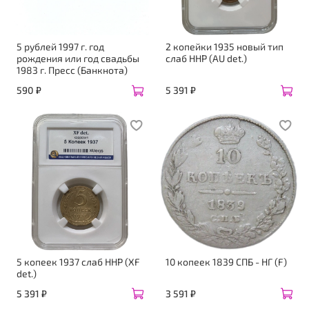
5 рублей 1997 г. год
2 копейки 1935 новый тип
рождения или год свадьбы
слаб ННР (AU det.)
1983 г. Пресс (Банкнота)
590 ₽
5 391 ₽
5 копеек 1937 слаб ННР (XF
10 копеек 1839 СПБ - НГ (F)
det.)
5 391 ₽
3 591 ₽