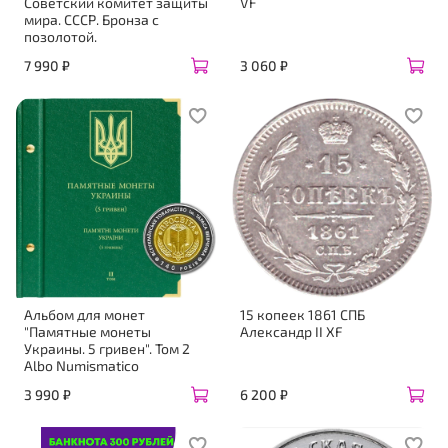
Советский комитет защиты
VF
мира. СССР. Бронза с
позолотой.
7 990 ₽
3 060 ₽
Альбом для монет
15 копеек 1861 СПБ
"Памятные монеты
Александр II XF
Украины. 5 гривен". Том 2
Albo Numismatico
3 990 ₽
6 200 ₽