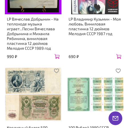
LP Вячеслав Добрынин - На
LP Владимир Кузьмин - Моя
теплоходе музыка
любовь. Виниловая
играет...Песни Вячеслава
пластинка 12 дюймов
Добрынина и Михаила
Мелодия СССР 1987 год
Рябинина, виниловая
пластинка 12 дюймов
Мелодия СССР 1989 год
990 ₽
690 ₽
Кредитный билет 500
100 Рублей 1990 СССР