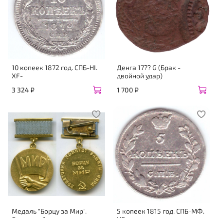
10 копеек 1872 год. СПБ-НI.
Денга 17?? G (Брак -
XF-
двойной удар)
3 324 ₽
1 700 ₽
Медаль "Борцу за Мир".
5 копеек 1815 год. СПБ-МФ.