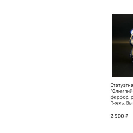
Статуэтк
"Олимпий
фарфор, р
Гжель. Вы
2 500 ₽