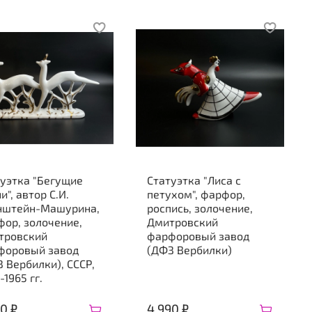
уэтка "Бегущие
Статуэтка "Лиса с
и", автор С.И.
петухом", фарфор,
нштейн-Машурина,
роспись, золочение,
ор, золочение,
Дмитровский
тровский
фарфоровый завод
форовый завод
(ДФЗ Вербилки)
 Вербилки), СССР,
-1965 гг.
0 ₽
4 990 ₽