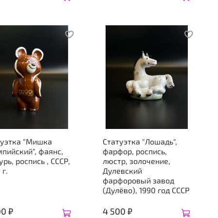
туэтка "Мишка
Статуэтка "Лошадь",
пийский", фаянс,
фарфор, роспись,
урь, роспись , СССР,
люстр, золочение,
 г.
Дулевский
фарфоровый завод
(Дулёво), 1990 год СССР
00 ₽
4 500 ₽