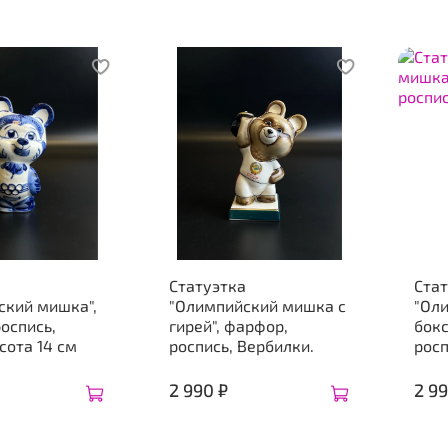
а
Статуэтка
Ста
ский мишка",
"Олимпийский мишка с
"Ол
оспись,
гирей", фарфор,
бокс
сота 14 см
роспись, Вербилки.
росп
2 990 ₽
2 99