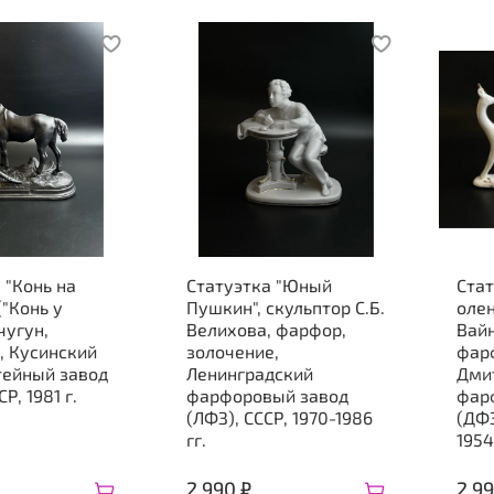
 "Конь на
Статуэтка "Юный
Стат
("Конь у
Пушкин", скульптор С.Б.
олен
чугун,
Велихова, фарфор,
Вай
, Кусинский
золочение,
фарф
тейный завод
Ленинградский
Дми
СР, 1981 г.
фарфоровый завод
фар
(ЛФЗ), СССР, 1970-1986
(ДФЗ
гг.
1954
2 990 ₽
2 99