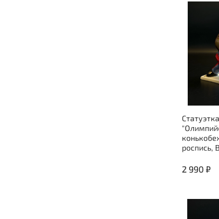
Статуэтк
"Олимпий
конькобе
роспись, 
2 990 ₽