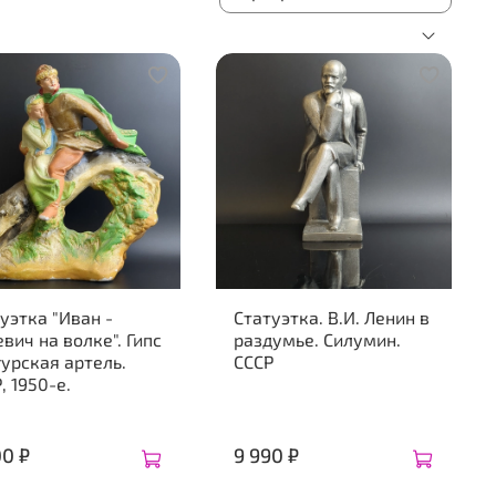
уэтка "Иван -
Статуэтка. В.И. Ленин в
вич на волке". Гипс
раздумье. Силумин.
урская артель.
СССР
, 1950-е.
00 ₽
9 990 ₽