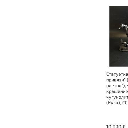
Статуэтка
привязи" 
плетня"), 
крашение
чугуноли
(Куса), СС
10 990 ₽