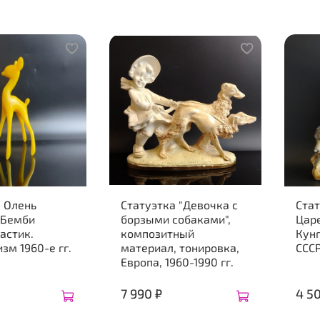
а Олень
Статуэтка "Девочка с
Стат
 Бемби
борзыми собаками",
Царе
астик.
композитный
Кунг
м 1960-е гг.
материал, тонировка,
СССР
Европа, 1960-1990 гг.
7 990 ₽
4 5