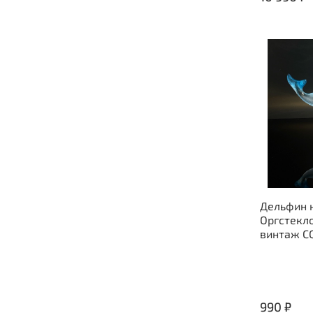
Дельфин н
Оргстекло
винтаж С
990 ₽