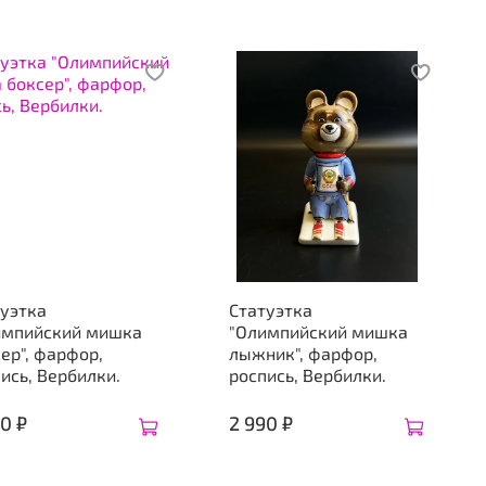
туэтка
Статуэтка
импийский мишка
"Олимпийский мишка
ер", фарфор,
лыжник", фарфор,
ись, Вербилки.
роспись, Вербилки.
0 ₽
2 990 ₽