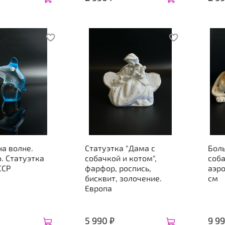
а волне.
Статуэтка "Дама с
Бол
. Статуэтка
собачкой и котом",
соба
ССР
фарфор, роспись,
аэро
бисквит, золочение.
см
Европа
5 990 ₽
9 99