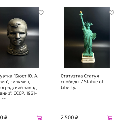
уэтка "Бюст Ю. А.
Статуэтка Статуя
рин", силумин,
свободы / Statue of
оградский завод
Liberty.
енир", СССР, 1961-
 гг.
0 ₽
2 500 ₽