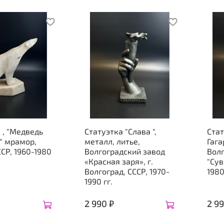
 , "Медведь
Статуэтка "Слава ",
Стат
" мрамор,
металл, литье,
Гага
ССР, 1960-1980
Волгоградский завод
Волг
«Красная заря», г.
"Сув
Волгоград, СССР, 1970-
1980
1990 гг.
2 990 ₽
2 99