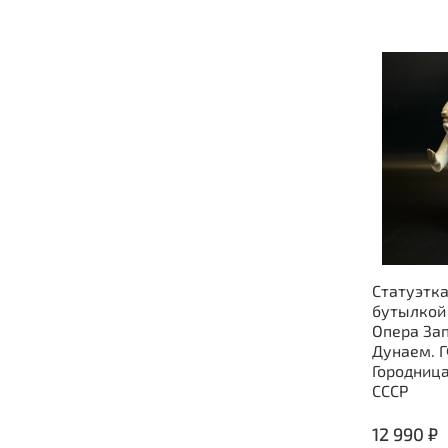
Статуэтка
бутылкой 
Опера За
Дунаем. 
Городница.
СССР
12 990 ₽