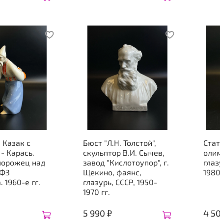
 Казак с
Бюст "Л.Н. Толстой",
Ста
- Карась.
скульптор В.И. Сычев,
олим
порожец над
завод "Кислотоупор", г.
глаз
ГФЗ
Щекино, фаянс,
1980
 1960-е гг.
глазурь, СССР, 1950-
1970 гг.
5 990 ₽
4 5