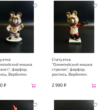
туэтка
Статуэтка
импийский мишка
"Олимпийский мишка
еист", фарфор,
стрелок", фарфор,
ись, Вербилки.
роспись, Вербилки.
0 ₽
2 990 ₽