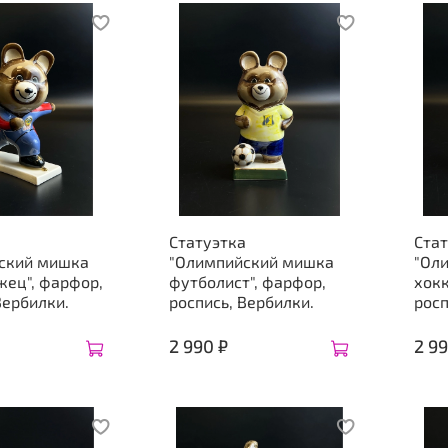
а
Статуэтка
Ста
ский мишка
"Олимпийский мишка
"Ол
жец", фарфор,
футболист", фарфор,
хокк
Вербилки.
роспись, Вербилки.
росп
2 990 ₽
2 99