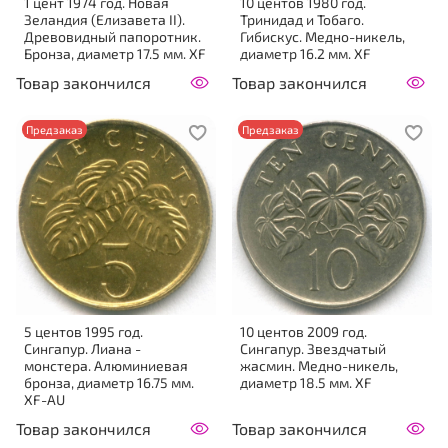
1 цент 1974 год. Новая
10 центов 1980 год.
Зеландия (Елизавета II).
Тринидад и Тобаго.
Древовидный папоротник.
Гибискус. Медно-никель,
Бронза, диаметр 17.5 мм. XF
диаметр 16.2 мм. XF
Товар закончился
Товар закончился
Предзаказ
Предзаказ
5 центов 1995 год.
10 центов 2009 год.
Сингапур. Лиана -
Сингапур. Звездчатый
монстера. Алюминиевая
жасмин. Медно-никель,
бронза, диаметр 16.75 мм.
диаметр 18.5 мм. XF
XF-AU
Товар закончился
Товар закончился