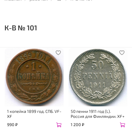
К-В № 101
1 копейка 1899 год. СПБ. VF-
50 пенни 1911 год (L).
XF
Россия для Финляндии. XF+
990 ₽
1 200 ₽