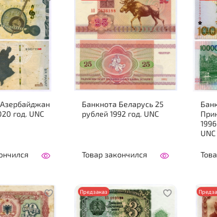
 Азербайджан
Банкнота Беларусь 25
Банк
020 год. UNC
рублей 1992 год. UNC
При
1996
UNC
ончился
Товар закончился
Това
Предзаказ
Предза