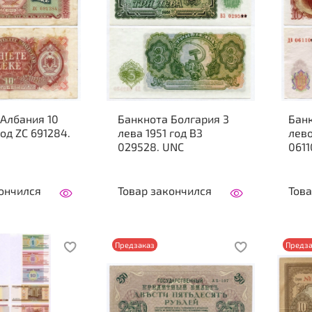
Албания 10
Банкнота Болгария 3
Банк
год ZC 691284.
лева 1951 год ВЗ
лево
029528. UNC
0611
ончился
Товар закончился
Това
Предзаказ
Предза