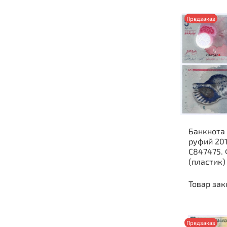
Предзаказ
Банкнота
руфий 201
C847475. 
(пластик)
Товар зак
Предзаказ