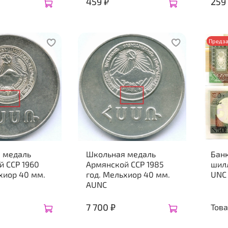
459 ₽
259
Предза
 медаль
Школьная медаль
Бан
й ССР 1960
Армянской ССР 1985
шилл
хиор 40 мм.
год. Мельхиор 40 мм.
UNC
AUNC
7 700 ₽
Това