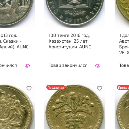
013 год.
100 тенге 2016 год.
1 до
. Сказки -
Казахстан. 25 лет
Авст
Леший). AUNC
Конституции. AUNC
Брон
VF-
ончился
Товар закончился
Това
Предзаказ
Предза