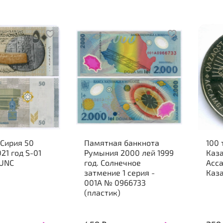
 Сирия 50
Памятная банкнота
100 
21 год S-01
Румыния 2000 лей 1999
Каза
 UNC
год. Солнечное
Асс
затмение 1 серия -
Каз
001A № 0966733
(пластик)