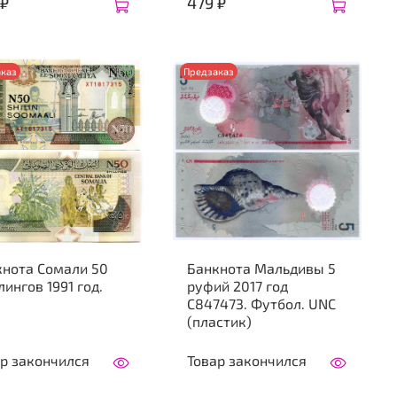
 ₽
479 ₽
каз
Предзаказ
кнота Сомали 50
Банкнота Мальдивы 5
ингов 1991 год.
руфий 2017 год
C847473. Футбол. UNC
(пластик)
р закончился
Товар закончился