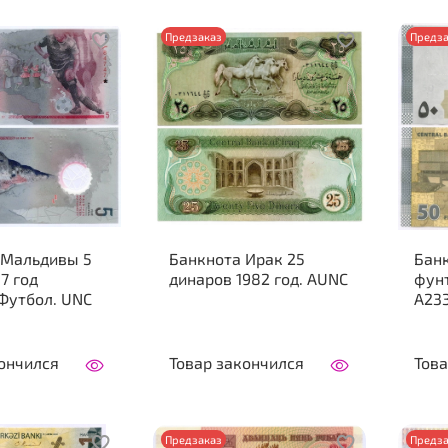
Предзаказ
Предза
 Мальдивы 5
Банкнота Ирак 25
Банк
7 год
динаров 1982 год. AUNC
фунт
Футбол. UNC
A23
ончился
Товар закончился
Това
Предзаказ
Предза