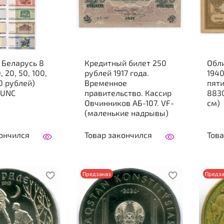
 Беларусь 8
Кредитный билет 250
Обли
0, 20, 50, 100,
рублей 1917 года.
1940
Временное
пяти
 UNC
правительство. Кассир
8830
Овчинников АБ-107. VF-
см)
(маленькие надрывы)
ончился
Товар закончился
Това
Предзаказ
Предза