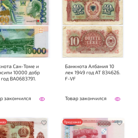
нота Сан-Томе и
Банкнота Албания 10
нсипи 10000 добр
лек 1949 год AT 834626.
 год BA0683791.
F-VF
р закончился
Товар закончился
каз
Предзаказ