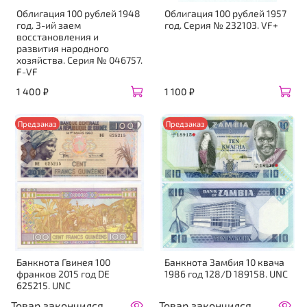
Облигация 100 рублей 1948
Облигация 100 рублей 1957
год. 3-ий заем
год. Серия № 232103. VF+
восстановления и
развития народного
хозяйства. Серия № 046757.
F-VF
1 400 ₽
1 100 ₽
Предзаказ
Предзаказ
Банкнота Гвинея 100
Банкнота Замбия 10 квача
франков 2015 год DE
1986 год 128/D 189158. UNC
625215. UNC
Товар закончился
Товар закончился