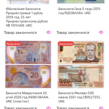
Юбилейная банкнота
Банкнота Гана 5 седи 2015
Приднестровье 1 рубль
год RQ5064564. UNC
2019 год. 25 лет
Приднестровскому рублю
НВ 1015488. UNC
Товар закончился
Товар закончился
Предзаказ
Предзаказ
Банкнота Мавритания 20
Банкнота Малави 500
угий 2020 год X6061364AA.
квача 2021 год CB0527355.
UNC (пластик)
UNC
Товар закончился
Товар закончился