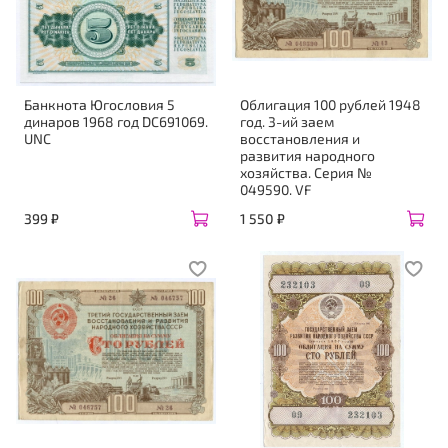
Банкнота Югословия 5
Облигация 100 рублей 1948
динаров 1968 год DC691069.
год. 3-ий заем
UNC
восстановления и
развития народного
хозяйства. Серия №
049590. VF
399 ₽
1 550 ₽