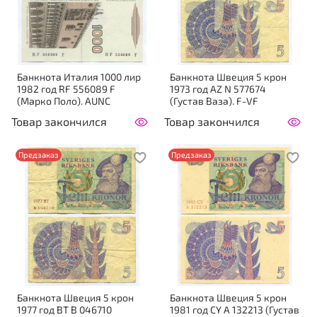
Банкнота Италия 1000 лир
Банкнота Швеция 5 крон
1982 год RF 556089 F
1973 год AZ N 577674
(Марко Поло). AUNC
(Густав Ваза). F-VF
Товар закончился
Товар закончился
Предзаказ
Предзаказ
Банкнота Швеция 5 крон
Банкнота Швеция 5 крон
1977 год BT B 046710
1981 год CY A 132213 (Густав