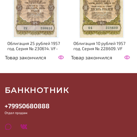
Облигация 25 рублей 1957
Облигация 10 рублей 1957
год. Серия № 230614. VF-
год. Серия № 228609. VF
Товар закончился
Товар закончился
БАНКНОТНИК
+79950680888
Отдел продаж