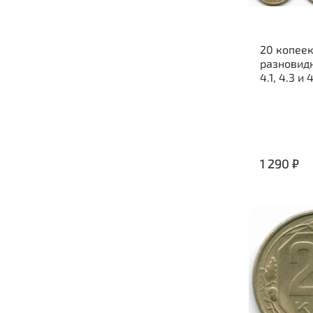
20 копеек
разновидн
4.1, 4.3 и 
1 290 ₽