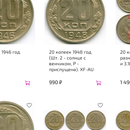
 1946 год.
20 копеек 1948 год.
20 к
(Шт. 2 - солнце с
разн
венчиком, Р -
и 3.
приспущена). XF-AU
990 ₽
1 49