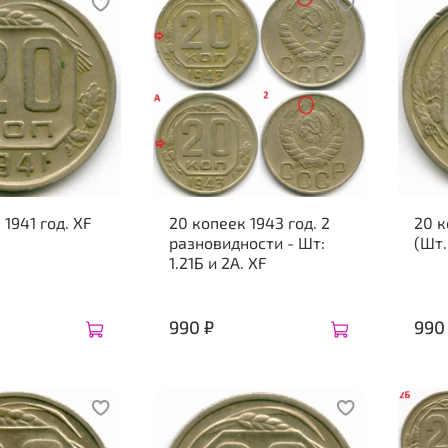
 1941 год. XF
20 копеек 1943 год. 2
20 к
разновидности - Шт:
(Шт.
1.21Б и 2А. XF
990 ₽
990