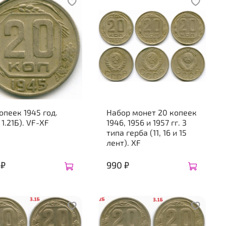
опеек 1945 год.
Набор монет 20 копеек
 1.21Б). VF-XF
1946, 1956 и 1957 гг. 3
типа герба (11, 16 и 15
лент). XF
 ₽
990 ₽