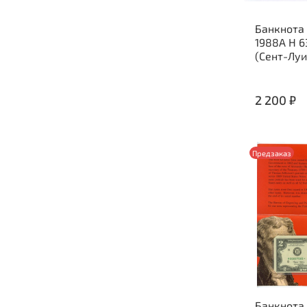
Банкнота
1988A H 
(Сент-Луи
2 200 ₽
Предзаказ
Банкнота