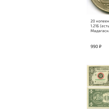
20 копеек
1.21Б (ест
Мадагаск
990 ₽