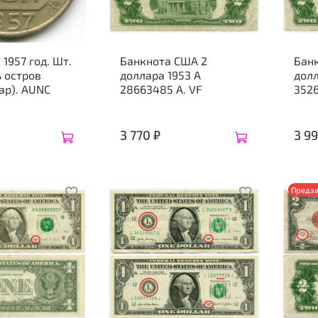
 1957 год. Шт.
Банкнота США 2
Бан
ь остров
доллара 1953 A
долл
ар). AUNC
28663485 A. VF
3526
3 770 ₽
3 99
Предза