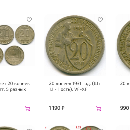
нет 20 копеек
20 копеек 1931 год. (Шт.
20 к
гг. 5 разных
1.1 - 1 ость). VF-XF
1 190 ₽
990