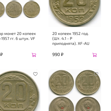
ор монет 20 копеек
20 копеек 1952 год.
-1957 гг. 6 штук. VF
(Шт. 4.1 - Р
приподнята). XF-AU
 ₽
990 ₽