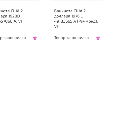
кнота США 2
Банкнота США 2
лара 1928D
доллара 1976 E
57068 A. VF
49183665 A (Ричмонд).
VF
р закончился
Товар закончился