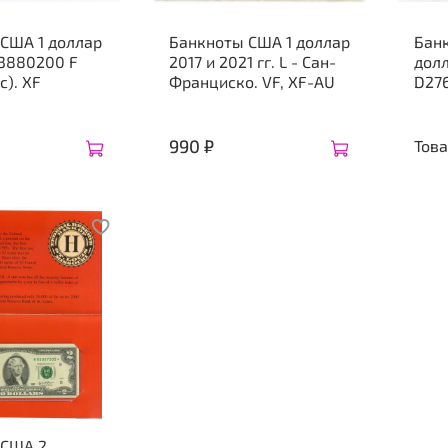
 США 1 доллар
Банкноты США 1 доллар
Бан
63880200 F
2017 и 2021 гг. L - Сан-
дол
с). XF
Франциско. VF, XF-AU
D276
990 ₽
Това
 США 2