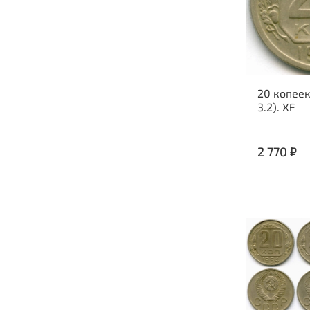
20 копеек 
3.2). XF
2 770 ₽