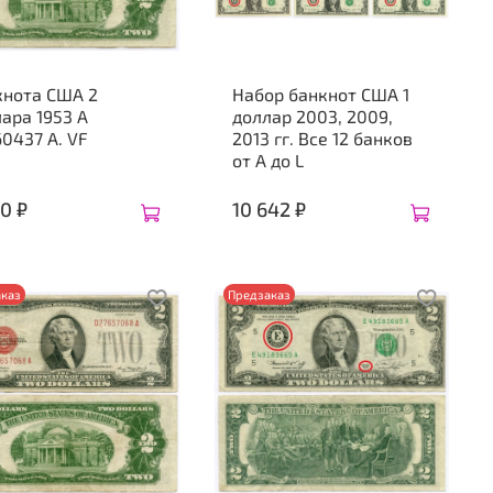
кнота США 2
Набор банкнот США 1
ара 1953 A
доллар 2003, 2009,
0437 A. VF
2013 гг. Все 12 банков
от A до L
0 ₽
10 642 ₽
каз
Предзаказ