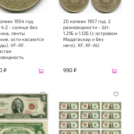
опеек 1954 год.
20 копеек 1957 год. 2
 4.2 - солнце без
разновидности - Шт:
ика, ленты
1.21Б и 1.12Б (с островом
кие, ости касаются
Мадагаскар и без
ды). VF-XF.
него). XF, XF-AU
астая
новидность
0 ₽
990 ₽