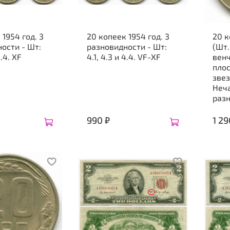
 1954 год. 3
20 копеек 1954 год. 3
20 к
ости - Шт:
разновидности - Шт:
(Шт.
4.4. XF
4.1, 4.3 и 4.4. VF-XF
венч
плос
звез
Неч
раз
990 ₽
1 29