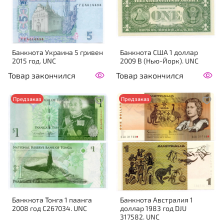
Банкнота Украина 5 гривен
Банкнота США 1 доллар
2015 год. UNC
2009 B (Нью-Йорк). UNС
Товар закончился
Товар закончился
Предзаказ
Предзаказ
Банкнота Тонга 1 паанга
Банкнота Австралия 1
2008 год C267034. UNC
доллар 1983 год DJU
317582. UNC