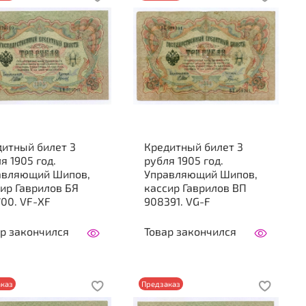
дитный билет 3
Кредитный билет 3
я 1905 год.
рубля 1905 год.
авляющий Шипов,
Управляющий Шипов,
ир Гаврилов БЯ
кассир Гаврилов ВП
00. VF-XF
908391. VG-F
р закончился
Товар закончился
каз
Предзаказ