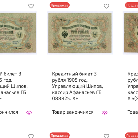
Предзаказ
Предза
й билет 3
Кредитный билет 3
Кре
5 год.
рубля 1905 год.
рубл
щий Шипов,
Управляющий Шипов,
Упр
фанасьев ГБ
кассир Афанасьев ГБ
кас
F
088825. XF
ХЪ(Я
ончился
Товар закончился
Това
Предзаказ
Предза