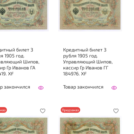
дитный билет 3
Кредитный билет 3
я 1905 год.
рубля 1905 год.
авляющий Шипов,
Управляющий Шипов,
ир Гр Иванов ГА
кассир Гр Иванов ГГ
19. XF
184976. XF
р закончился
Товар закончился
каз
Предзаказ