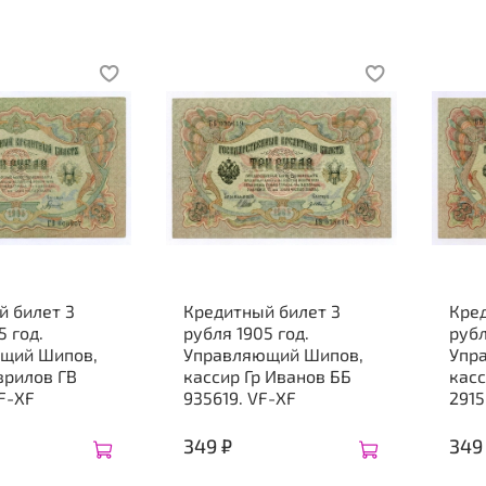
й билет 3
Кредитный билет 3
Кре
5 год.
рубля 1905 год.
рубл
щий Шипов,
Управляющий Шипов,
Упр
врилов ГВ
кассир Гр Иванов ББ
касс
F-XF
935619. VF-XF
2915
349 ₽
349