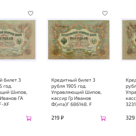
й билет 3
Кредитный билет 3
Кре
5 год.
рубля 1905 год.
рубл
щий Шипов,
Управляющий Шипов,
Упр
 Иванов ГА
кассир Гр Иванов
касс
F-XF
Ф(ита)Г 686148. F
3231
219 ₽
329