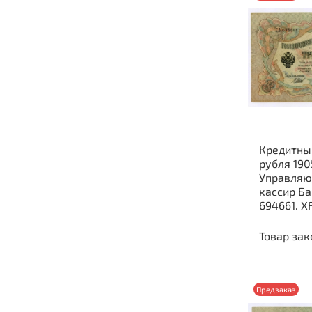
Кредитны
рубля 190
Управляю
кассир Б
694661. X
Товар зак
Предзаказ