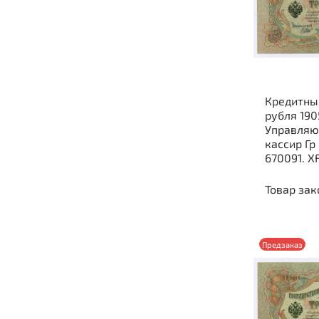
Кредитны
рубля 190
Управляю
кассир Гр
670091. X
Товар зак
Предзаказ