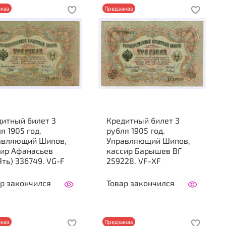
каз
Предзаказ
дитный билет 3
Кредитный билет 3
я 1905 год.
рубля 1905 год.
авляющий Шипов,
Управляющий Шипов,
сир Афанасьев
кассир Барышев ВГ
ть) 336749. VG-F
259228. VF-XF
р закончился
Товар закончился
каз
Предзаказ