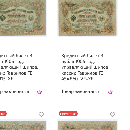
дитный билет 3
Кредитный билет 3
я 1905 год.
рубля 1905 год.
авляющий Шипов,
Управляющий Шипов,
ир Гаврилов ГВ
кассир Гаврилов ГЗ
13. XF
454860. VF-XF
р закончился
Товар закончился
каз
Предзаказ