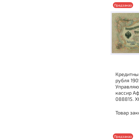
Предзаказ
Кредитны
рубля 190
Управляю
кассир А
088815. X
Товар зак
Предзаказ