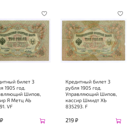
дитный билет 3
Кредитный билет 3
я 1905 год.
рубля 1905 год.
авляющий Шипов,
Управляющий Шипов,
ир Я Метц АЬ
кассир Шмидт XЬ
91. VF
835293. F
 ₽
219 ₽