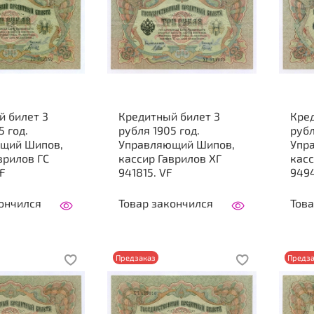
й билет 3
Кредитный билет 3
Кре
5 год.
рубля 1905 год.
рубл
щий Шипов,
Управляющий Шипов,
Упр
врилов ГС
кассир Гаврилов ХГ
касс
F
941815. VF
9494
ончился
Товар закончился
Това
Предзаказ
Предза