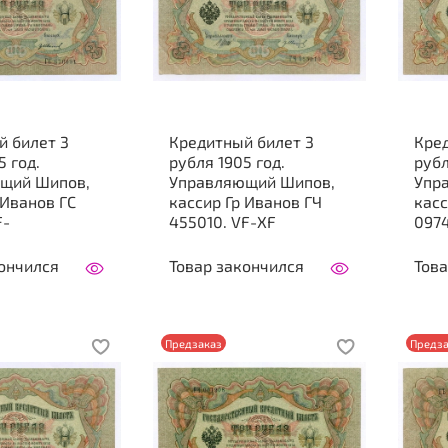
й билет 3
Кредитный билет 3
Кре
5 год.
рубля 1905 год.
рубл
щий Шипов,
Управляющий Шипов,
Упр
 Иванов ГС
кассир Гр Иванов ГЧ
касс
F-
455010. VF-XF
0974
ончился
Товар закончился
Това
Предзаказ
Предза