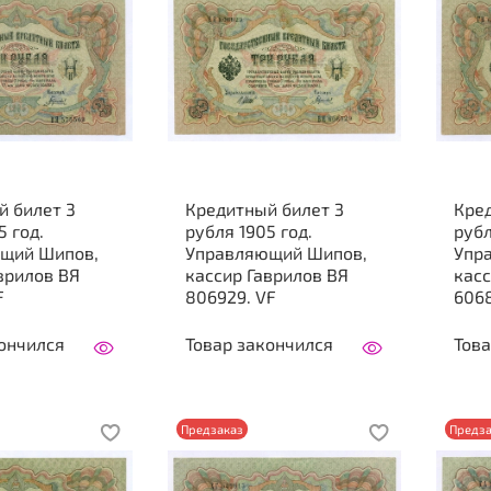
й билет 3
Кредитный билет 3
Кре
5 год.
рубля 1905 год.
рубл
щий Шипов,
Управляющий Шипов,
Упр
врилов ВЯ
кассир Гаврилов ВЯ
касс
F
806929. VF
6068
ончился
Товар закончился
Това
Предзаказ
Предза