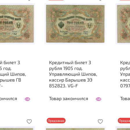
й билет 3
Кредитный билет 3
Кре
5 год.
рубля 1905 год.
рубл
щий Шипов,
Управляющий Шипов,
Упр
арышев ГВ
кассир Барышев ЭЭ
касс
F-
852823. VG-F
0797
ончился
Товар закончился
Това
Предзаказ
Предза