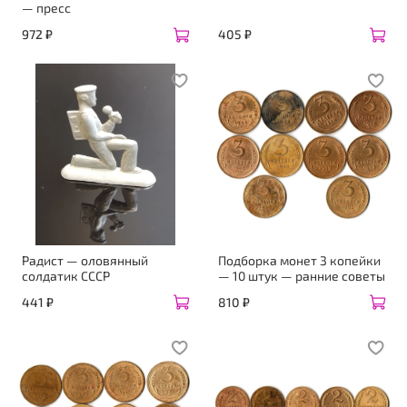
— пресс
972 ₽
405 ₽
Радист — оловянный
Подборка монет 3 копейки
солдатик СССР
— 10 штук — ранние советы
441 ₽
810 ₽