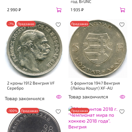
год. BrUNC
2 990 ₽
1 935 ₽
-7%
Предзаказ
Предзаказ
2 кроны 1912 Венгрия VF
5 форинтов 1947 Венгрия
Серебро
(Лайош Кошут) XF-AU
Товар закончился
Товар закончился
-100%
Предзаказ
Предзаказ