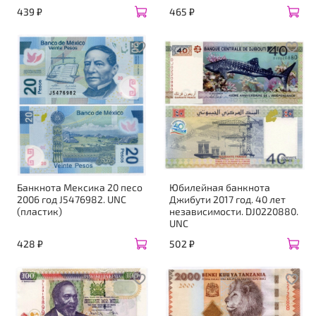
439 ₽
465 ₽
Банкнота Мексика 20 песо
Юбилейная банкнота
2006 год J5476982. UNC
Джибути 2017 год. 40 лет
(пластик)
независимости. DJ0220880.
UNC
428 ₽
502 ₽