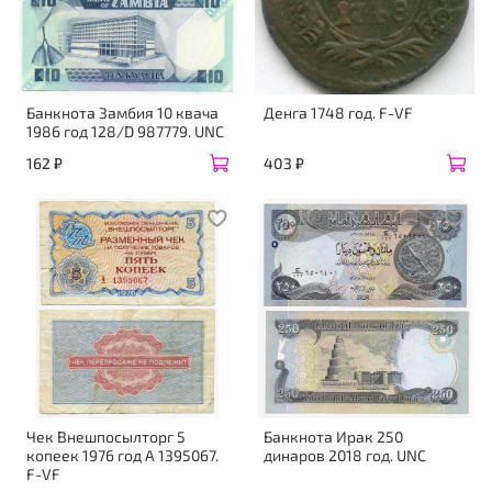
Банкнота Замбия 10 квача
Денга 1748 год. F-VF
1986 год 128/D 987779. UNC
162 ₽
403 ₽
Чек Внешпосылторг 5
Банкнота Ирак 250
копеек 1976 год А 1395067.
динаров 2018 год. UNC
F-VF