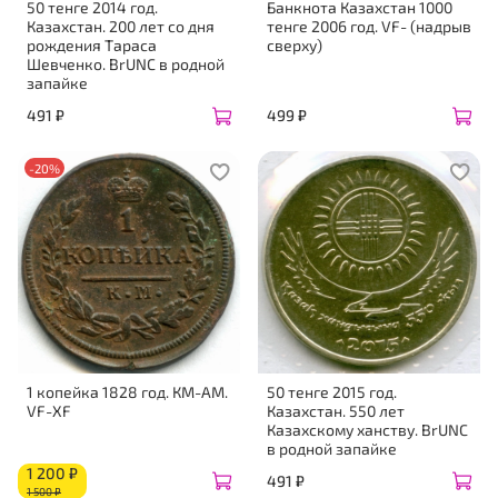
50 тенге 2014 год.
Банкнота Казахстан 1000
Казахстан. 200 лет со дня
тенге 2006 год. VF- (надрыв
рождения Тараса
сверху)
Шевченко. BrUNC в родной
запайке
491 ₽
499 ₽
-20%
1 копейка 1828 год. КМ-АМ.
50 тенге 2015 год.
VF-XF
Казахстан. 550 лет
Казахскому ханству. BrUNC
в родной запайке
1 200 ₽
491 ₽
1 500 ₽