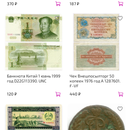
370 ₽
187 ₽
Банкнота Китай 1 юань 1999
Чек Внешпосылторг 50
год D22G113390. UNC
копеек 1976 год А 1287601.
F-VF
120 ₽
440 ₽