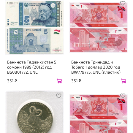
Банкнота Таджикистан 5
Банкнота Тринидад и
сомони 1999 (2012) год
Тобаго 1 доллар 2020 год
BS0801772. UNC
BW779775. UNC (пластик)
351 ₽
351 ₽