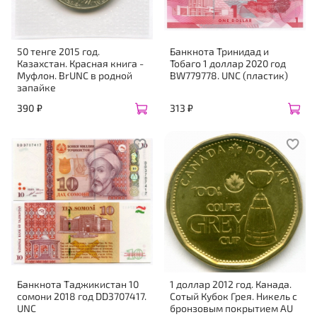
50 тенге 2015 год.
Банкнота Тринидад и
Казахстан. Красная книга -
Тобаго 1 доллар 2020 год
Муфлон. BrUNC в родной
BW779778. UNC (пластик)
запайке
390 ₽
313 ₽
Банкнота Таджикистан 10
1 доллар 2012 год. Канада.
сомони 2018 год DD3707417.
Сотый Кубок Грея. Никель с
UNC
бронзовым покрытием AU