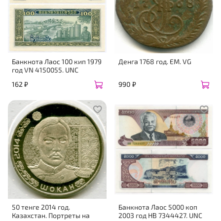
Банкнота Лаос 100 кип 1979
Денга 1768 год. ЕМ. VG
год VN 4150055. UNC
162 ₽
990 ₽
50 тенге 2014 год.
Банкнота Лаос 5000 коп
Казахстан. Портреты на
2003 год НВ 7344427. UNC