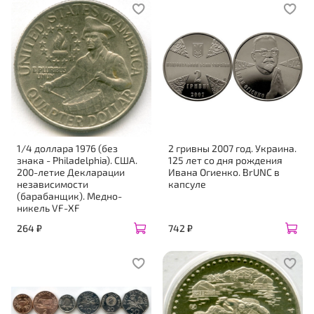
1/4 доллара 1976 (без
2 гривны 2007 год. Украина.
знака - Philadelphia). США.
125 лет со дня рождения
200-летие Декларации
Ивана Огиенко. BrUNC в
независимости
капсуле
(барабанщик). Медно-
никель VF-XF
264 ₽
742 ₽