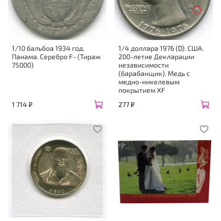
1/10 бальбоа 1934 год.
1/4 доллара 1976 (D). США.
Панама. Серебро F- (Тираж
200-летие Декларации
75000)
независимости
(барабанщик). Медь с
медно-никелевым
покрытием XF
1 714 ₽
277 ₽