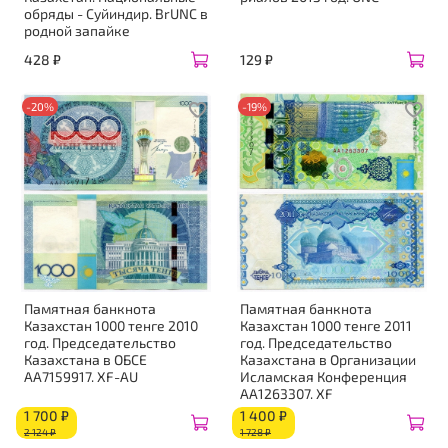
обряды - Суйиндир. BrUNC в
родной запайке
428 ₽
129 ₽
-20%
-19%
Памятная банкнота
Памятная банкнота
Казахстан 1000 тенге 2010
Казахстан 1000 тенге 2011
год. Председательство
год. Председательство
Казахстана в ОБСЕ
Казахстана в Организации
АА7159917. XF-AU
Исламская Конференция
АА1263307. ХF
1 700 ₽
1 400 ₽
2 124 ₽
1 728 ₽