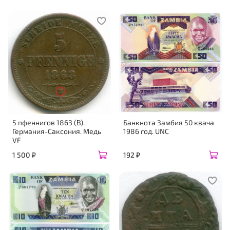
5 пфеннигов 1863 (B).
Банкнота Замбия 50 квача
Германия-Саксония. Медь
1986 год. UNC
VF
1 500 ₽
192 ₽