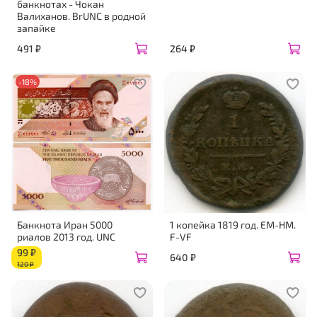
банкнотах - Чокан
Валиханов. BrUNC в родной
запайке
491 ₽
264 ₽
-18%
Банкнота Иран 5000
1 копейка 1819 год. ЕМ-НМ.
риалов 2013 год. UNC
F-VF
99 ₽
640 ₽
120 ₽