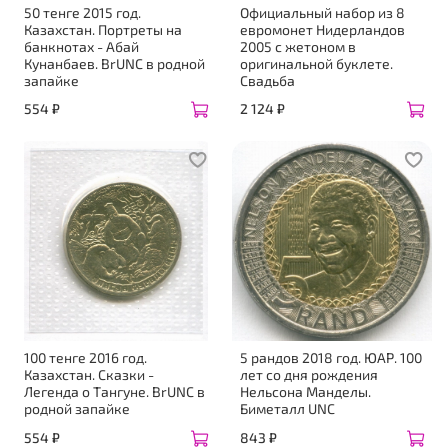
50 тенге 2015 год.
Официальный набор из 8
Казахстан. Портреты на
евромонет Нидерландов
банкнотах - Абай
2005 с жетоном в
Кунанбаев. BrUNC в родной
оригинальной буклете.
запайке
Свадьба
554 ₽
2 124 ₽
100 тенге 2016 год.
5 рандов 2018 год. ЮАР. 100
Казахстан. Сказки -
лет со дня рождения
Легенда о Тангуне. BrUNC в
Нельсона Манделы.
родной запайке
Биметалл UNC
554 ₽
843 ₽