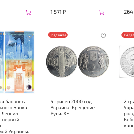
1 571 ₽
264
Предзаказ
Предза
ая банкнота
5 гривен 2000 год.
2 гр
ьного Банка
Украина. Крещение
Укра
Руси. XF
рож
- первый
Кобы
т
кап
мой Украины.