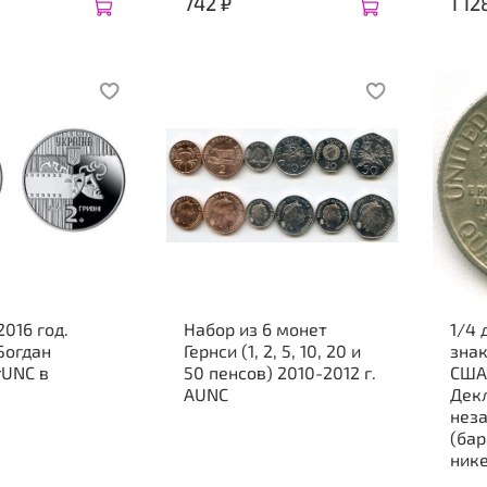
742 ₽
1 12
2016 год.
Набор из 6 монет
1/4 
Богдан
Гернси (1, 2, 5, 10, 20 и
знак
rUNC в
50 пенсов) 2010-2012 г.
США
AUNC
Дек
нез
(ба
нике