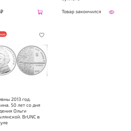
 ₽
Товар закончился
каз
ивны 2013 год.
ина. 50 лет со дня
дения Ольги
лянской. BrUNC в
суле