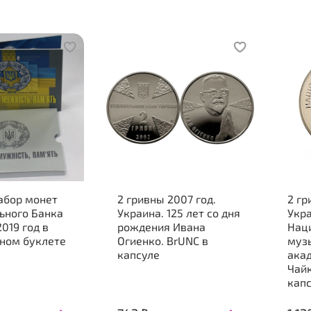
абор монет
2 гривны 2007 год.
2 гр
ьного Банка
Украина. 125 лет со дня
Укра
019 год в
рождения Ивана
Нац
ном буклете
Огиенко. BrUNC в
муз
капсуле
акад
Чайк
кап