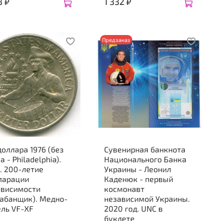
8 ₽
1 332 ₽
Предзаказ
доллара 1976 (без
Сувенирная банкнота
а - Philadelphia).
Национального Банка
. 200-летие
Украины - Леонил
ларации
Каденюк - первый
ависимости
космонавт
рабанщик). Медно-
независимой Украины.
ль VF-XF
2020 год. UNC в
буклете