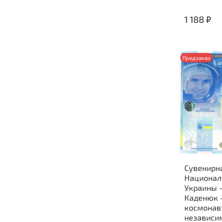
1 188 ₽
Предзаказ
Сувенирн
Национал
Украины - Леонил
Каденюк 
космонав
независи