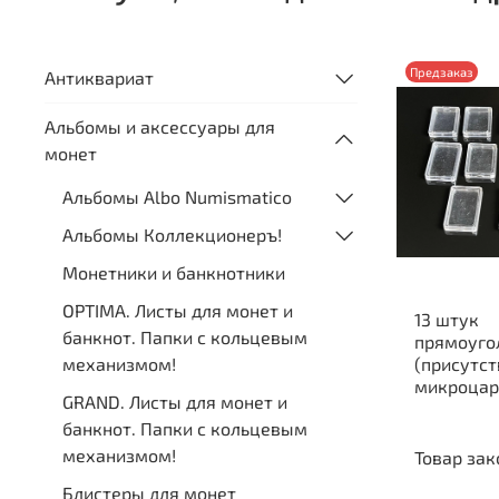
Предзаказ
Антиквариат
Альбомы и аксессуары для
монет
Альбомы Albo Numismatico
Альбомы Коллекционеръ!
Монетники и банкнотники
OPTIMA. Листы для монет и
13 штук
банкнот. Папки с кольцевым
прямоуго
механизмом!
(присутс
микроцар
GRAND. Листы для монет и
банкнот. Папки с кольцевым
механизмом!
Товар зак
Блистеры для монет