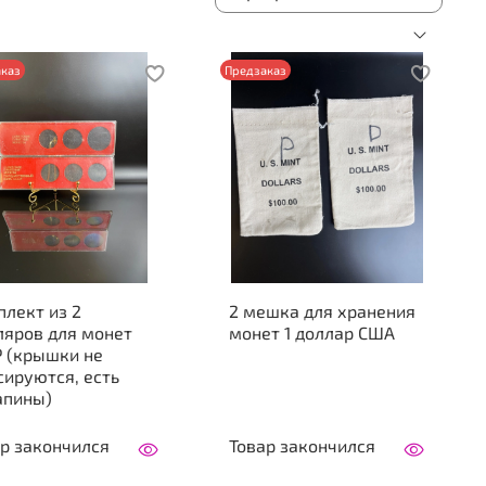
каз
Предзаказ
лект из 2
2 мешка для хранения
ляров для монет
монет 1 доллар США
Р (крышки не
ируются, есть
апины)
р закончился
Товар закончился