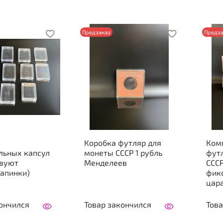
Предзаказ
Предза
Коробка футляр для
Комп
льных капсул
монеты СССР 1 рубль
фут
твуют
Менделеев
ССС
апинки)
фикс
цар
ончился
Товар закончился
Това