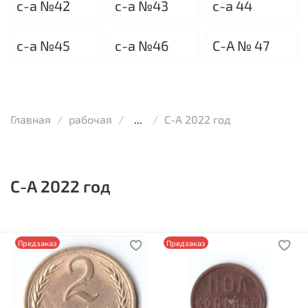
с-а №42
с-а №43
с-а 44
с-а №45
с-а №46
С-А № 47
Главная
рабочая
...
С-А 2022 год
С-А 2022 год
Предзаказ
Предзаказ