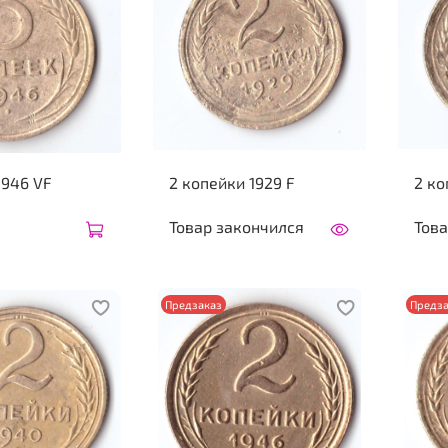
1946 VF
2 копейки 1929 F
2 ко
Товар закончился
Това
Предзаказ
Предза