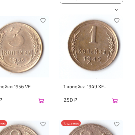
пейки 1956 VF
1 копейка 1949 ХF-
₽
250 ₽
каз
Предзаказ