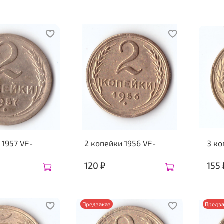
 1957 VF-
2 копейки 1956 VF-
3 ко
120 ₽
155 
Предзаказ
Предза