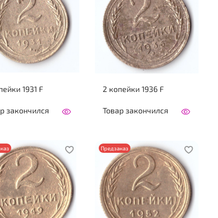
пейки 1931 F
2 копейки 1936 F
р закончился
Товар закончился
каз
Предзаказ